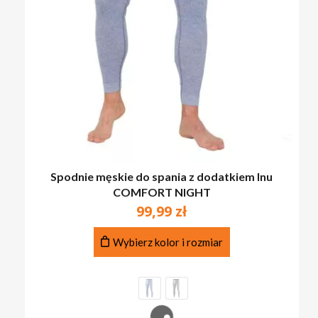
Spodnie męskie do spania z dodatkiem lnu
COMFORT NIGHT
99,99
zł
Ten
Wybierz kolor i rozmiar
produkt
ma
wiele
wariantów.
Opcje