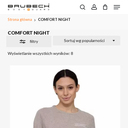
Przeskocz
Menu
do
Wyszukiwarka
Close
search
account
CLOSE
Koszyk
produktów
treści
PODGL
Filters
Strona główna
COMFORT NIGHT
KOSZYK
głównej
COMFORT NIGHT
Sortuj wg popularności
filtry
Wyświetlanie wszystkich wyników: 8