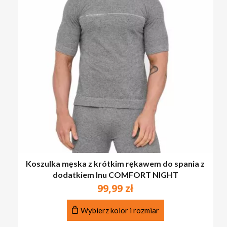
Koszulka męska z krótkim rękawem do spania z
dodatkiem lnu COMFORT NIGHT
99,99
zł
Ten
Wybierz kolor i rozmiar
produkt
ma