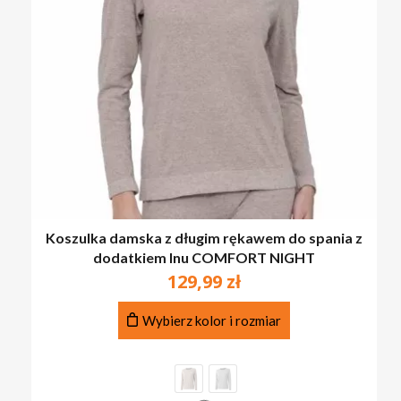
Koszulka damska z długim rękawem do spania z
dodatkiem lnu COMFORT NIGHT
129,99
zł
Ten
Wybierz kolor i rozmiar
produkt
ma
wiele
wariantów.