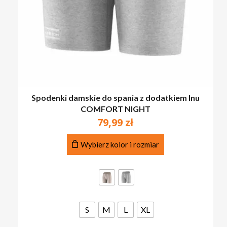
Spodenki damskie do spania z dodatkiem lnu
COMFORT NIGHT
79,99
zł
Ten
Wybierz kolor i rozmiar
produkt
ma
wiele
wariantów.
Opcje
można
S
M
L
XL
wybrać