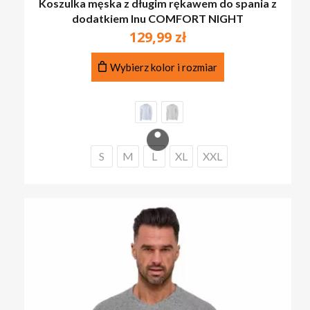
Koszulka męska z długim rękawem do spania z
dodatkiem lnu COMFORT NIGHT
129,99
zł
Ten
Wybierz kolor i rozmiar
produkt
ma
wiele
wariantów.
Opcje
można
S
M
L
XL
XXL
wybrać
na
stronie
produktu