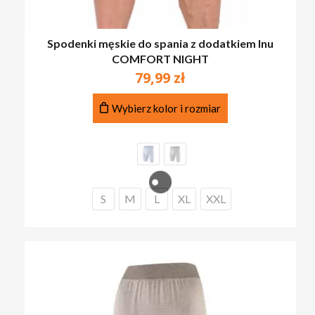
PRZEJDŹ DO SKLEPU
Spodenki męskie do spania z dodatkiem lnu
COMFORT NIGHT
79,99
zł
Ten
Wybierz kolor i rozmiar
produkt
ma
wiele
wariantów.
Opcje
można
S
M
L
XL
XXL
wybrać
na
stronie
produktu