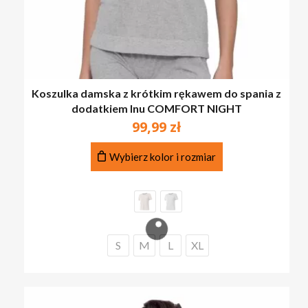
Koszulka damska z krótkim rękawem do spania z
dodatkiem lnu COMFORT NIGHT
99,99
zł
Ten
Wybierz kolor i rozmiar
produkt
ma
wiele
wariantów.
Opcje
można
S
M
L
XL
wybrać
na
stronie
produktu