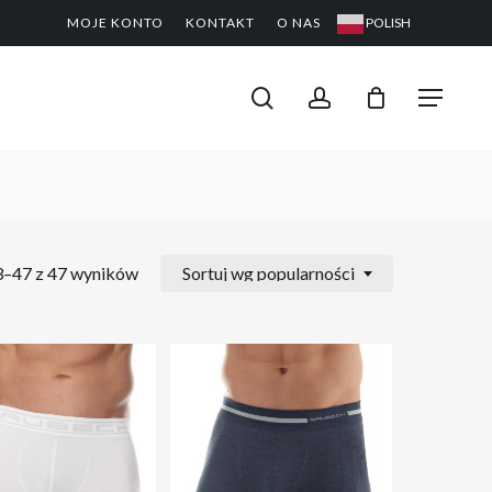
MOJE KONTO
KONTAKT
O NAS
POLISH
CLOSE
PODGL
KOSZYK
search
account
Menu
3–47 z 47 wyników
Sortuj wg popularności