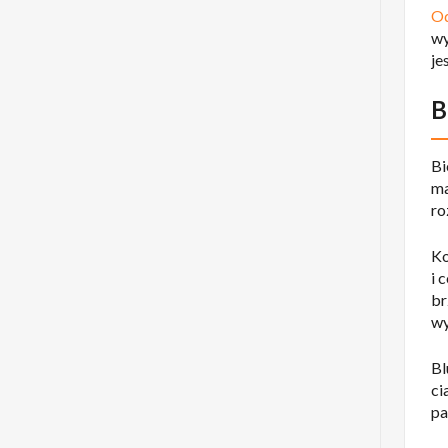
Od
wy
je
B
Bi
ma
ro
Ko
i 
br
wy
Bl
ci
pa