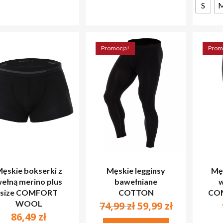
S
stronie
produktu
Promocja!
Prom
ęskie bokserki z
Męskie legginsy
Męs
ełną merino plus
bawełniane
w
size COMFORT
COTTON
CO
WOOL
Pierwotna
Aktualna
74,99
zł
59,99
zł
86,49
zł
cena
cena
Ten