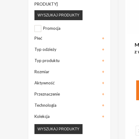
PRODUKTY]
WYSZUKAJ PRODUKTY
Promocja
Płeć
+
M
Typ odzieży
+
z
Typ produktu
+
Rozmiar
+
Aktywność
+
Przeznaczenie
+
Technologia
+
Kolekcja
+
WYSZUKAJ PRODUKTY