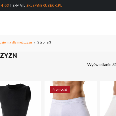
44 03
| E-MAIL
SKLEP@BRUBECK.PL
Koszyk
arka
nter, aby wyszukać lub ESC, aby zamknąć
dzienna dla mężczyzn
Strona 3
CZYZN
Wyświetlanie 3
Promocja!