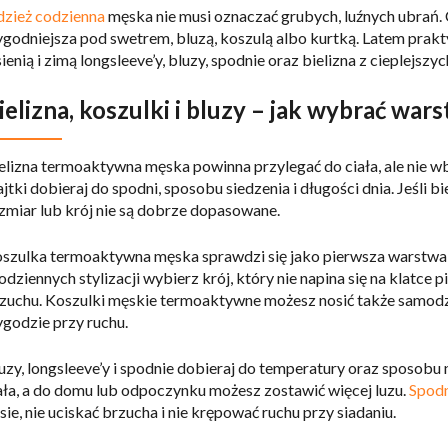
zież codzienna
męska nie musi oznaczać grubych, luźnych ubrań.
godniejsza pod swetrem, bluzą, koszulą albo kurtką. Latem prakt
sienią i zimą longsleeve’y, bluzy, spodnie oraz bielizna z cieplejszyc
ielizna, koszulki i bluzy – jak wybrać war
elizna termoaktywna męska powinna przylegać do ciała, ale nie wbi
jtki dobieraj do spodni, sposobu siedzenia i długości dnia. Jeśli bi
zmiar lub krój nie są dobrze dopasowane.
szulka termoaktywna męska sprawdzi się jako pierwsza warstwa p
codziennych stylizacji wybierz krój, który nie napina się na klatce 
zuchu. Koszulki męskie termoaktywne możesz nosić także samodzieln
godzie przy ruchu.
uzy, longsleeve’y i spodnie dobieraj do temperatury oraz sposobu n
ała, a do domu lub odpoczynku możesz zostawić więcej luzu.
Spodn
sie, nie uciskać brzucha i nie krępować ruchu przy siadaniu.