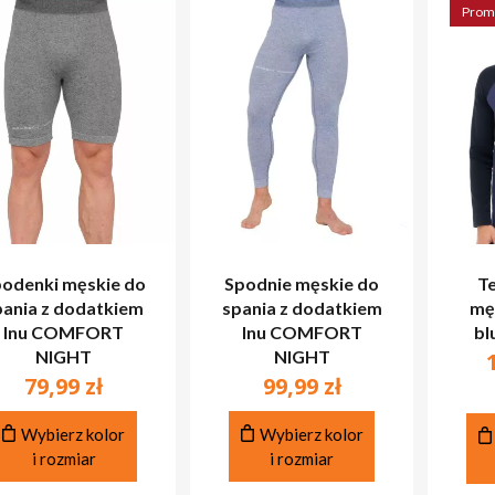
Prom
odenki męskie do
Spodnie męskie do
T
pania z dodatkiem
spania z dodatkiem
mę
lnu COMFORT
lnu COMFORT
bl
NIGHT
NIGHT
79,99
zł
99,99
zł
Ten
Ten
Wybierz kolor
Wybierz kolor
produkt
produkt
i rozmiar
i rozmiar
ma
ma
wiele
wiele