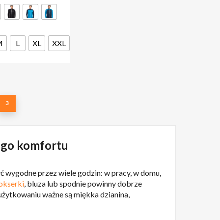
wiele
243,99 zł
wariantów.
Opcje
można
M
L
XL
XXL
wybrać
na
stronie
produktu
3
ego komfortu
ć wygodne przez wiele godzin: w pracy, w domu,
okserki
, bluza lub spodnie powinny dobrze
 użytkowaniu ważne są miękka dzianina,