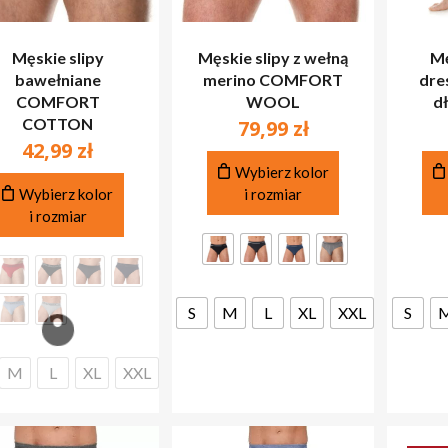
Męskie slipy
Męskie slipy z wełną
Mę
bawełniane
merino COMFORT
dre
COMFORT
WOOL
d
COTTON
79,99
zł
42,99
zł
Ten
Wybierz kolor
Ten
produkt
Wybierz kolor
i rozmiar
produkt
ma
i rozmiar
ma
wiele
wiele
wariantów.
wariantów.
Opcje
Opcje
można
S
M
L
XL
XXL
S
można
wybrać
wybrać
na
na
stronie
M
L
XL
XXL
BR
stronie
produktu
produktu