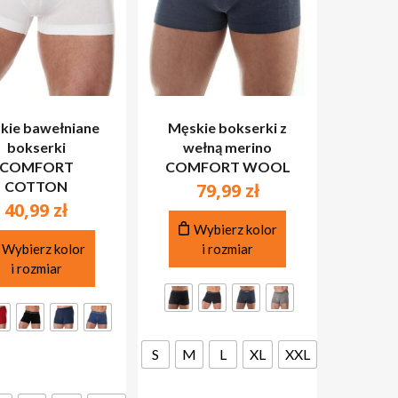
kie bawełniane
Męskie bokserki z
bokserki
wełną merino
COMFORT
COMFORT WOOL
COTTON
79,99
zł
40,99
zł
Ten
Wybierz kolor
Ten
produkt
Wybierz kolor
i rozmiar
produkt
ma
i rozmiar
ma
wiele
wiele
wariantów.
wariantów.
Opcje
Opcje
można
S
M
L
XL
XXL
można
wybrać
wybrać
na
na
stronie