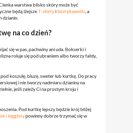
 Cienka warstwa blisko skóry może być
yczne będą lżejsze
T-shirty
i
bezrękawniki
, a
h dzianin.
stwę na co dzień?
jać się w pas, pachwiny ani uda. Bokserki i
elizna roluje się pod ubraniem albo tworzy fałdy,
od koszulę, bluzę, sweter lub kurtkę. Do pracy
piersiowej i nie tworzy nadmiaru dzianiny na
ie, jeśli zależy Ci na prostym kroju i
oszenia. Pod kurtkę lepszy będzie krój bliżej
ie i legginsy
powinny dobrze trzymać się w