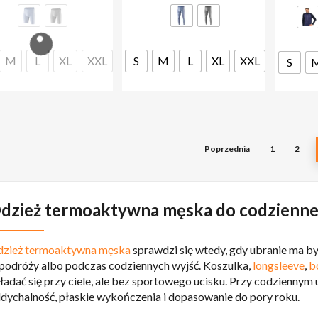
wariantów.
wariantów.
Opcje
Opcje
można
można
M
L
XL
XXL
S
M
L
XL
XXL
wybrać
wybrać
S
na
na
stronie
stronie
produktu
produktu
Poprzednia
1
2
dzież termoaktywna męska do codzienn
zież termoaktywna męska
sprawdzi się wtedy, gdy ubranie ma by
podróży albo podczas codziennych wyjść. Koszulka,
longsleeve
,
b
ładać się przy ciele, ale bez sportowego ucisku. Przy codziennym
dychalność, płaskie wykończenia i dopasowanie do pory roku.