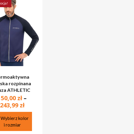
ocja!
ermoaktywna
ska rozpinana
uza ATHLETIC
150,00
zł
–
Zakres
243,99
zł
cen:
Ten
od
Wybierz kolor
produkt
i rozmiar
150,00 zł
ma
do