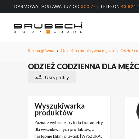
Przeskocz
DARMOWA DOSTAWA JUZ OD
300 ZŁ
| TELEFON
43 824 
do
treści
głównej
Wyszukiw
produktów
Naciśnij E
Strona główna
Odzież termoaktywna męska
Odzież co
ODZIEŻ CODZIENNA DLA MĘŻ
Ukryj
filtry
Wyszukiwarka
produktów
Zaznacz wybrane kryteria i parametry
dla wyszukiwanych produktów, a
następnie kliknij przycisk [WYSZUKAJ