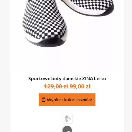
Sportowe buty damskie ZINA Leiko
Pierwotna
Aktualna
129,00
zł
99,00
zł
cena
cena
Ten
wynosiła:
wynosi:
Wybierz kolor i rozmiar
produkt
129,00 zł.
99,00 zł.
ma
wiele
wariantów.
Opcje