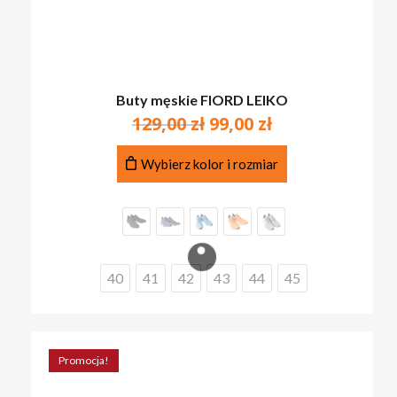
Buty męskie FIORD LEIKO
Pierwotna
Aktualna
129,00
zł
99,00
zł
cena
cena
Ten
wynosiła:
wynosi:
Wybierz kolor i rozmiar
produkt
129,00 zł.
99,00 zł.
ma
wiele
wariantów.
Opcje
można
40
41
42
43
44
45
wybrać
na
stronie
produktu
Promocja!