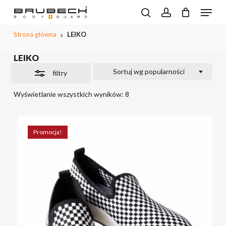
Przeskocz
Menu
do
Wyszukiwarka
Close
search
account
CLOSE
Koszyk
produktów
treści
PODGL
Filters
Strona główna
LEIKO
KOSZYK
głównej
LEIKO
Sortuj wg popularności
filtry
Wyświetlanie wszystkich wyników: 8
Promocja!