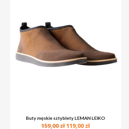
BRAK PRODUKTÓW W KOSZYKU.
PRZEJDŹ DO SKLEPU
Buty męskie sztyblety LEMAN LEIKO
Pierwotna
Aktualna
159,00
zł
119,00
zł