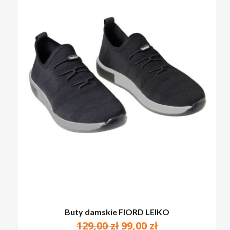
Buty damskie FIORD LEIKO
Pierwotna
Aktualna
129,00
zł
99,00
zł