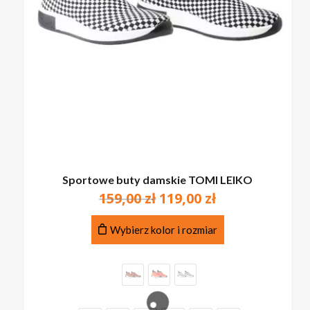
Sportowe buty damskie TOMI LEIKO
Pierwotna
Aktualna
159,00
zł
119,00
zł
cena
cena
Ten
wynosiła:
wynosi:
Wybierz kolor i rozmiar
produkt
159,00 zł.
119,00 zł.
ma
wiele
wariantów.
Opcje