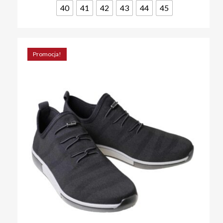
można
40
41
42
43
44
45
wybrać
na
stronie
produktu
Promocja!