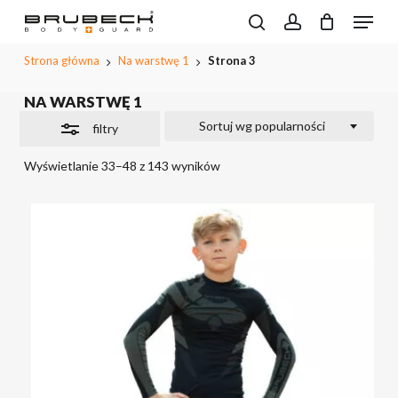
Przeskocz
Menu
do
Wyszukiwarka
Close
search
account
CLOSE
Koszyk
produktów
treści
PODGL
Filters
Strona główna
Na warstwę 1
Strona 3
KOSZYK
głównej
NA WARSTWĘ 1
Sortuj wg popularności
filtry
Wyświetlanie 33–48 z 143 wyników