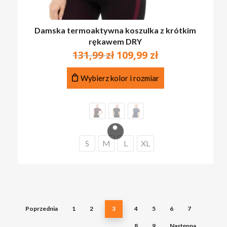
Damska termoaktywna koszulka z krótkim
rękawem DRY
Pierwotna
Aktualna
131,99
zł
109,99
zł
cena
cena
Ten
wynosiła:
wynosi:
Wybierz kolor i rozmiar
produkt
131,99 zł.
109,99 zł.
ma
wiele
wariantów.
Opcje
można
S
M
L
XL
wybrać
na
stronie
produktu
Poprzednia
1
2
3
4
5
6
7
8
9
Następna