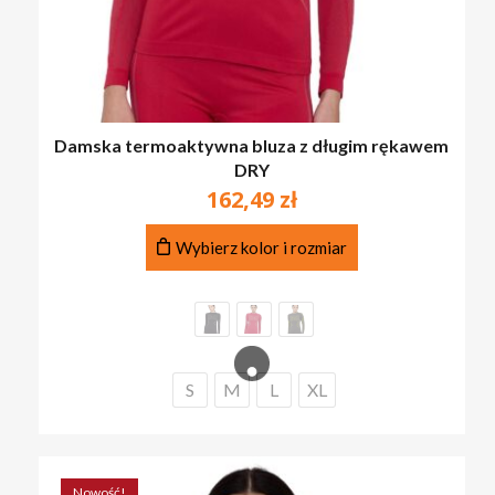
Damska termoaktywna bluza z długim rękawem
DRY
162,49
zł
Ten
Wybierz kolor i rozmiar
produkt
ma
wiele
wariantów.
Opcje
można
S
M
L
XL
wybrać
na
stronie
produktu
Nowość!