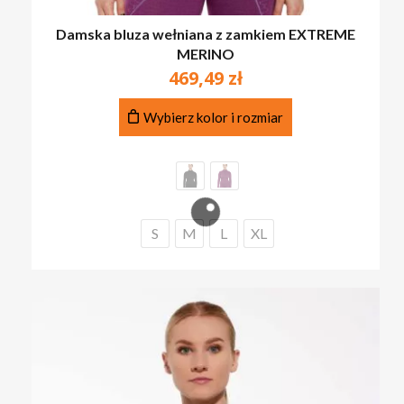
Damska bluza wełniana z zamkiem EXTREME
MERINO
469,49
zł
Ten
Wybierz kolor i rozmiar
produkt
ma
wiele
wariantów.
Opcje
można
S
M
L
XL
wybrać
na
stronie
produktu