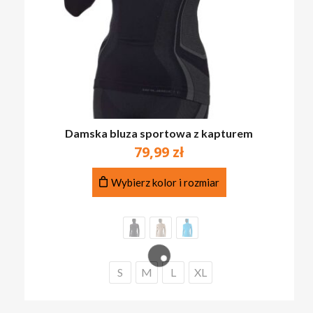
Damska bluza sportowa z kapturem
79,99
zł
Ten
Wybierz kolor i rozmiar
produkt
ma
wiele
wariantów.
Opcje
można
S
M
L
XL
wybrać
na
stronie