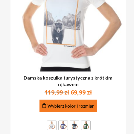
Damska koszulka turystyczna z krótkim
rękawem
Pierwotna
Aktualna
119,99
zł
69,99
zł
cena
cena
Ten
wynosiła:
wynosi:
Wybierz kolor i rozmiar
produkt
119,99 zł.
69,99 zł.
ma
wiele
wariantów.