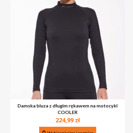
Damska bluza z długim rękawem na motocykl
COOLER
224,99
zł
Ten
Wybierz kolor i rozmiar