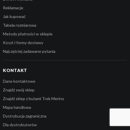
Reklamacje
Jak kupować
Tabela rozmiarowa
Metody płatności w sklepie
Koszt i formy dostawy
Najczęściej zadawane pytania
KONTAKT
Dane kontaktowe
Znajdź swój sklep
Kwota:
0,00
zł
Znajdź sklep z butami Trek Merino
Mapa handlowa
ZOBACZ KOSZYK
DO KASY
Dystrybucja zagraniczna
Dla dystrybutorów