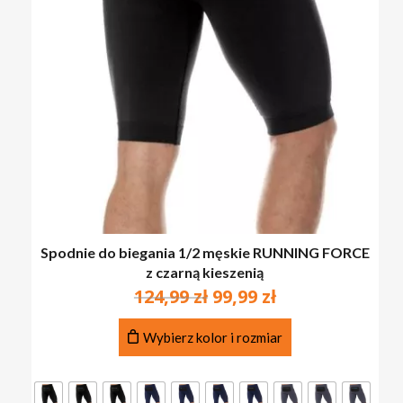
Spodnie do biegania 1/2 męskie RUNNING FORCE
z czarną kieszenią
Pierwotna
Aktualna
124,99
zł
99,99
zł
cena
cena
Ten
wynosiła:
wynosi:
Wybierz kolor i rozmiar
produkt
124,99 zł.
99,99 zł.
ma
wiele