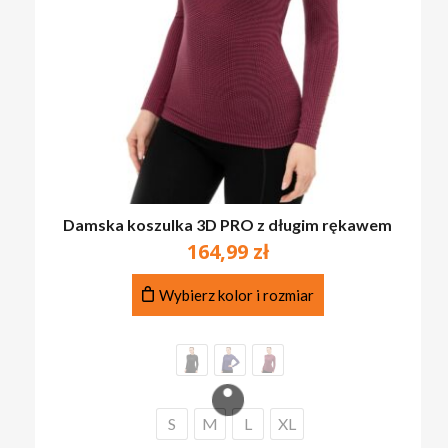
Damska koszulka 3D PRO z długim rękawem
164,99
zł
Ten
Wybierz kolor i rozmiar
produkt
ma
wiele
wariantów.
Opcje
można
S
M
L
XL
wybrać