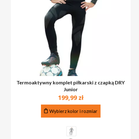
Termoaktywny komplet piłkarski z czapką DRY
Junior
199,99
zł
Ten
Wybierz kolor i rozmiar
produkt
ma
wiele
wariantów.