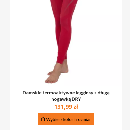
Damskie termoaktywne legginsy z długą
nogawką DRY
131,99
zł
Ten
Wybierz kolor i rozmiar
produkt
ma