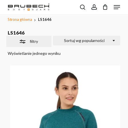
Przeskocz
Menu
do
Wyszukiwarka
search
account
CLOSE
Close
Koszyk
produktów
treści
PODGL
Filters
Strona główna
LS1646
KOSZYK
głównej
LS1646
Sortuj wg popularności
filtry
Wyświetlanie jednego wyniku