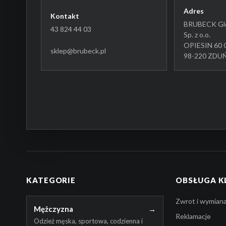
Adres
Kontakt
BRUBECK Glo
43 824 44 03
Sp. z o.o.
OPIESIN 60 
sklep@brubeck.pl
98-220 ZD
KATEGORIE
OBSŁUGA K
Zwrot i wymian
Mężczyzna
→
Reklamacje
Odzież męska, sportowa, codzienna i