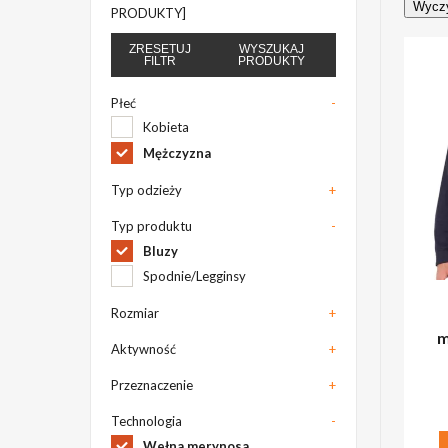
Wyczy
PRODUKTY]
ZRESETUJ
WYSZUKAJ
FILTR
PRODUKTY
Płeć
-
Kobieta
Mężczyzna
Typ odzieży
+
Typ produktu
-
Bluzy
Spodnie/Legginsy
Rozmiar
+
m
Aktywność
+
Przeznaczenie
+
Technologia
-
Wełna merynosa