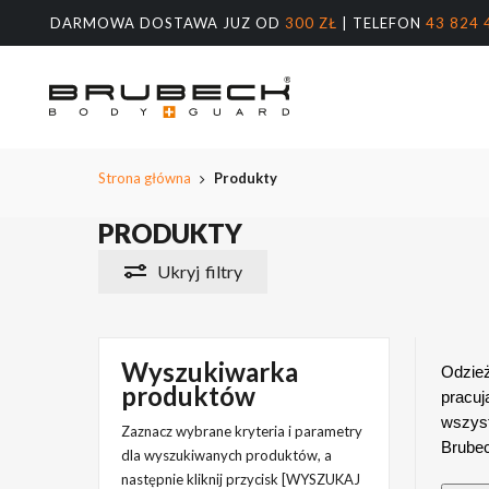
Przeskocz
DARMOWA DOSTAWA JUZ OD
300 ZŁ
| TELEFON
43 824 
do
treści
głównej
Wyszukiw
produktów
Naciśnij E
Strona główna
Produkty
PRODUKTY
Ukryj
filtry
Wyszukiwarka
Odzież
produktów
pracuj
wszyst
Zaznacz wybrane kryteria i parametry
Brubec
dla wyszukiwanych produktów, a
następnie kliknij przycisk [WYSZUKAJ