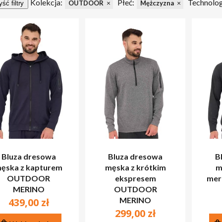
Kolekcja:
Płeć:
Technolog
OUTDOOR
Mężczyzna
ść filtry
Bluza dresowa
Bluza dresowa
B
ęska z kapturem
męska z krótkim
m
OUTDOOR
ekspresem
mer
MERINO
OUTDOOR
MERINO
439,00
zł
299,00
zł
Ten