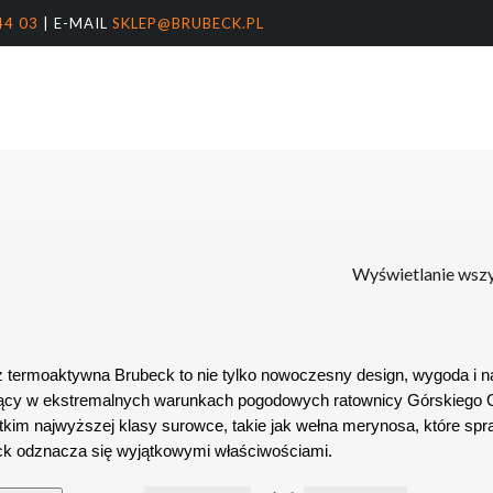
44 03
| E-MAIL
SKLEP@BRUBECK.PL
Koszyk
arka
nter, aby wyszukać lub ESC, aby zamknąć
Wyświetlanie wszy
 termoaktywna Brubeck to nie tylko nowoczesny design, wygoda i na
ący w ekstremalnych warunkach pogodowych ratownicy Górskiego 
kim najwyższej klasy surowce, takie jak wełna merynosa, które spra
k odznacza się wyjątkowymi właściwościami.