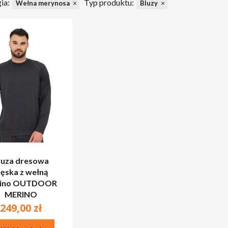
ia:
Typ produktu:
Wełna merynosa
Bluzy
luza dresowa
ęska z wełną
ino OUTDOOR
MERINO
249,00
zł
Ten