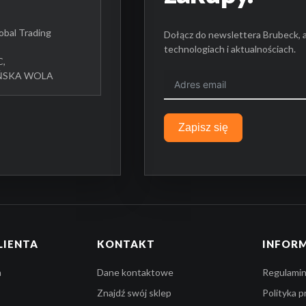
bal Trading
Dołącz do newslettera Brubeck, 
technologiach i aktualnościach.
C,
UŃSKA WOLA
Zapisz się
LIENTA
KONTAKT
INFOR
a
Dane kontaktowe
Regulamin
Znajdź swój sklep
Polityka 