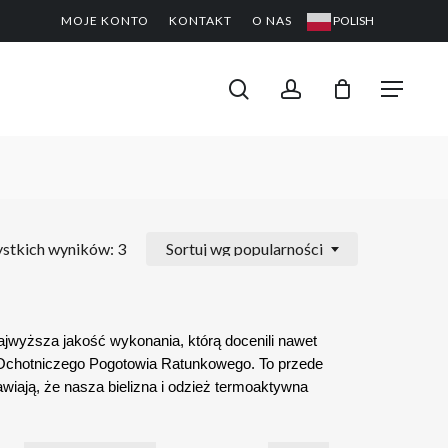
MOJE KONTO
KONTAKT
O NAS
POLISH
CLOSE
PODGL
KOSZYK
search
account
Menu
stkich wyników: 3
Sortuj wg popularności
jwyższa jakość wykonania, którą docenili nawet
Ochotniczego Pogotowia Ratunkowego. To przede
wiają, że nasza bielizna i odzież termoaktywna