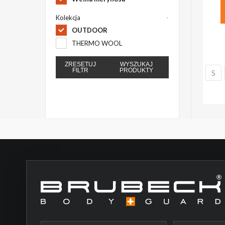
Kolekcja
-
OUTDOOR
THERMO WOOL
ZRESETUJ
WYSZUKAJ
FILTR
PRODUKTY
S