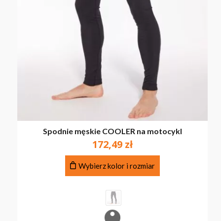
Spodnie męskie COOLER na motocykl
172,49
zł
Ten
Wybierz kolor i rozmiar
produkt
ma
wiele
wariantów.
Opcje