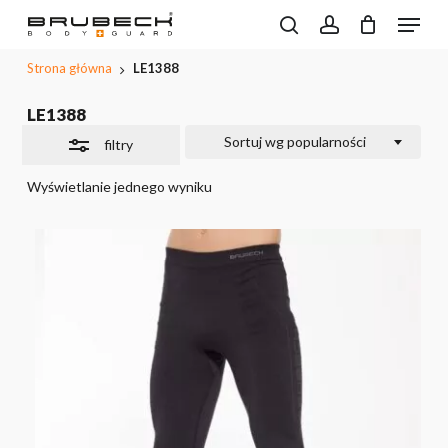
Przeskocz
Menu
do
Wyszukiwarka
search
account
CLOSE
Close
Koszyk
produktów
treści
PODGL
Filters
Strona główna
LE1388
KOSZYK
głównej
LE1388
Sortuj wg popularności
filtry
Wyświetlanie jednego wyniku