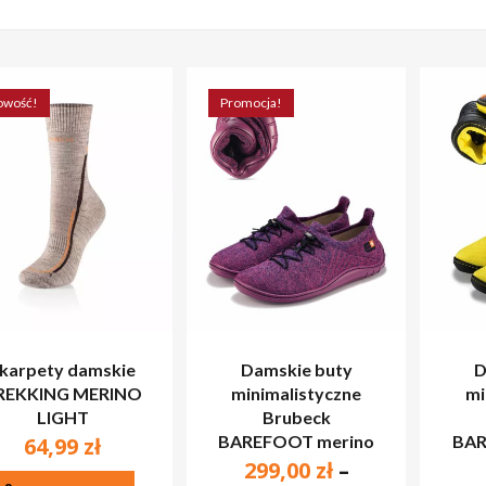
owość!
Promocja!
karpety damskie
Damskie buty
D
REKKING MERINO
minimalistyczne
mi
LIGHT
Brubeck
BAREFOOT merino
BAR
64,99
zł
299,00
zł
–
Ten