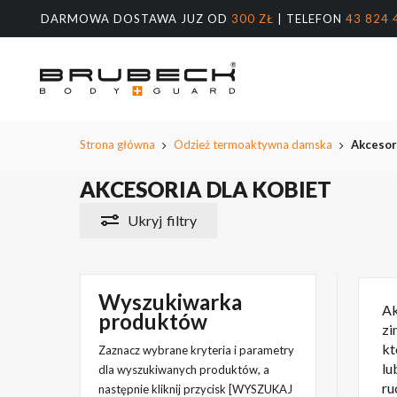
Przeskocz
DARMOWA DOSTAWA JUZ OD
300 ZŁ
| TELEFON
43 824 
do
treści
głównej
Wyszukiw
produktów
Naciśnij E
Strona główna
Odzież termoaktywna damska
Akcesori
AKCESORIA DLA KOBIET
Ukryj
filtry
Wyszukiwarka
Ak
produktów
zi
kt
Zaznacz wybrane kryteria i parametry
lu
dla wyszukiwanych produktów, a
ru
następnie kliknij przycisk [WYSZUKAJ