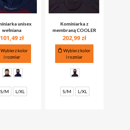
iniarka unisex
Kominiarka z
wełniana
membraną COOLER
101,49
zł
202,99
zł
Ten
Ten
Wybierz kolor
Wybierz kolor
produkt
produkt
i rozmiar
i rozmiar
ma
ma
wiele
wiele
wariantów.
wariantów.
Opcje
Opcje
można
można
S/M
L/XL
S/M
L/XL
wybrać
wybrać
na
na
stronie
stronie
produktu
produktu