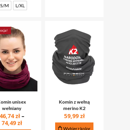
S/M
L/XL
wybrać
stronie
na
produktu
stronie
produktu
ocja!
omin unisex
Komin z wełną
wełniany
merino K2
AK PRODUKTÓW W KOSZYKU.
46,74
zł
–
59,99
zł
Zakres
74,49
zł
Ten
PRZEJDŹ DO SKLEPU
cen:
Wybierz kolor