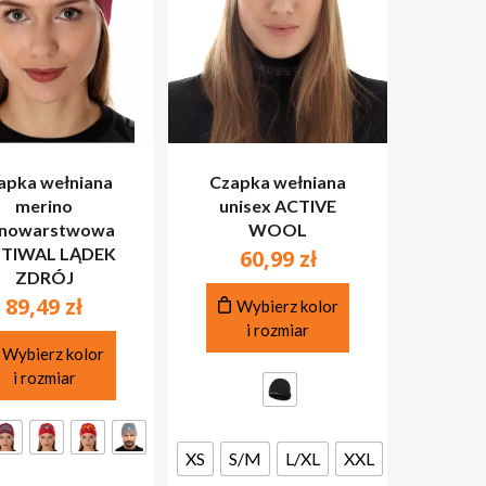
apka wełniana
Czapka wełniana
merino
unisex ACTIVE
dnowarstwowa
WOOL
STIWAL LĄDEK
60,99
zł
ZDRÓJ
Ten
89,49
zł
Wybierz kolor
produkt
i rozmiar
Ten
ma
Wybierz kolor
produkt
wiele
i rozmiar
ma
wariantów.
wiele
Opcje
wariantów.
można
XS
S/M
L/XL
XXL
Opcje
wybrać
można
na