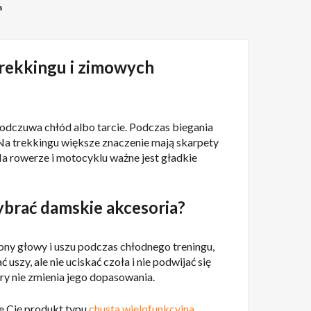
a
trekkingu i zimowych
 odczuwa chłód albo tarcie. Podczas biegania
. Na trekkingu większe znaczenie mają skarpety
a rowerze i motocyklu ważne jest gładkie
wybrać damskie akcesoria?
ony głowy i uszu podczas chłodnego treningu,
zy, ale nie uciskać czoła i nie podwijać się
óry nie zmienia jego dopasowania.
uje Cię produkt typu
chusta wielofunkcyjna