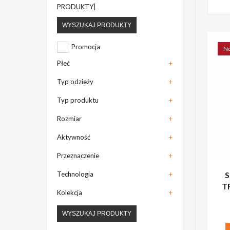
PRODUKTY]
WYSZUKAJ PRODUKTY
Promocja
N
Płeć
+
Typ odzieży
+
Typ produktu
+
Rozmiar
+
Aktywność
+
Przeznaczenie
+
S
Technologia
+
T
Kolekcja
+
WYSZUKAJ PRODUKTY