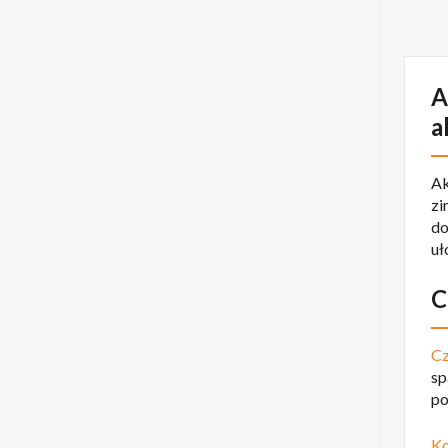
A
a
Ak
zi
do
uł
C
Cz
sp
po
Ko