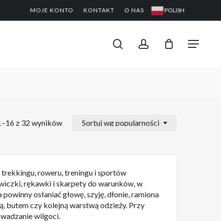
MOJE KONTO
KONTAKT
O NAS
POLISH
CLOSE
PODGL
KOSZYK
search
account
Menu
1–16 z 32 wyników
Sortuj wg popularności
trekkingu, roweru, treningu i sportów
iczki, rękawki i skarpety do warunków, w
powinny osłaniać głowę, szyję, dłonie, ramiona
ką, butem czy kolejną warstwą odzieży. Przy
owadzanie wilgoci.