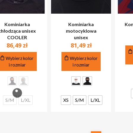
Kominiarka
Kominiarka
Kom
chłodząca unisex
motocyklowa
COOLER
unisex
86,49
zł
81,49
zł
Ten
Ten
Wybierz kolor
Wybierz kolor
produkt
produkt
i rozmiar
i rozmiar
ma
ma
wiele
wiele
wariantów.
wariantów.
Opcje
Opcje
można
można
S/M
L/XL
XS
S/M
L/XL
wybrać
wybrać
na
na
stronie
stronie
produktu
produktu