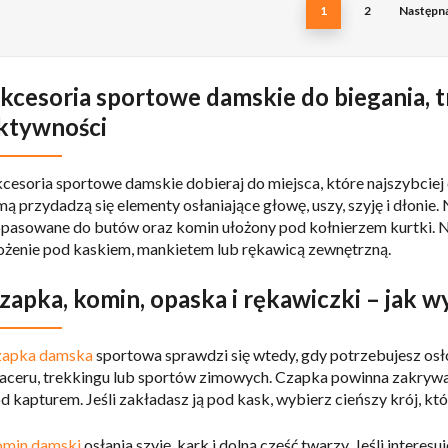
1
2
Następn
kcesoria sportowe damskie do biegania, 
ktywności
cesoria sportowe damskie dobieraj do miejsca, które najszybciej
mą przydadzą się elementy osłaniające głowę, uszy, szyję i dłonie
pasowane do butów oraz komin ułożony pod kołnierzem kurtki. N
ożenie pod kaskiem, mankietem lub rękawicą zewnętrzną.
zapka, komin, opaska i rękawiczki – jak 
apka damska
sportowa sprawdzi się wtedy, gdy potrzebujesz osł
aceru, trekkingu lub sportów zimowych. Czapka powinna zakrywać us
d kapturem. Jeśli zakładasz ją pod kask, wybierz cieńszy krój, kt
min damski
osłania szyję, kark i dolną część twarzy. Jeśli interes