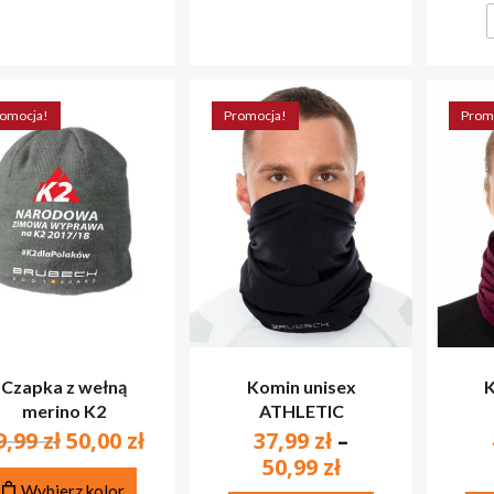
na
produktu
stronie
produktu
omocja!
Promocja!
Prom
Czapka z wełną
Komin unisex
K
merino K2
ATHLETIC
BR
Pierwotna
Aktualna
9,99
zł
50,00
zł
37,99
zł
–
cena
cena
Zakres
50,99
zł
Ten
wynosiła:
wynosi:
cen:
Wybierz kolor