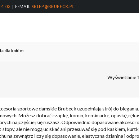
44 03
| E-MAIL
SKLEP@BRUBECK.PL
Koszyk
arka
nter, aby wyszukać lub ESC, aby zamknąć
a dla kobiet
Wyświetlanie 
cesoria sportowe damskie Brubeck uzupełniają strój do biegania, 
mowych. Możesz dobrać czapkę, komin, kominiarkę, opaskę, rękaw
órych najczęściej się ruszasz. Odpowiednio dopasowane akcesoria 
b stopy, ale nie mogą uciskać ani przesuwać się pod kaskiem, kurt
chu na zewnątrz liczy się dopasowanie, elastyczna dzianina i odpr