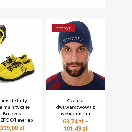
Promocja!
amskie buty
Czapka
nimalistyczne
dwuwarstwowa z
Brubeck
wełną merino
EFOOT merino
63,74
zł
–
399,00
zł
Zakres
101,49
zł