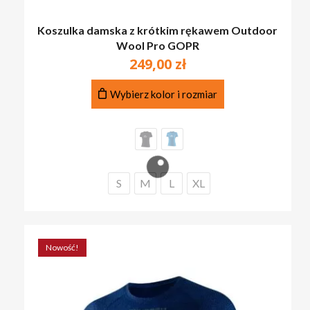
Koszulka damska z krótkim rękawem Outdoor
Wool Pro GOPR
249,00
zł
Ten
Wybierz kolor i rozmiar
produkt
ma
wiele
wariantów.
Opcje
można
S
M
L
XL
wybrać
na
stronie
produktu
Nowość!