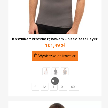
Koszulka z krótkim rękawem Unisex Base Layer
101,49
zł
Ten
Wybierz kolor i rozmiar
produkt
ma
wiele
wariantów.
Opcje
można
S
M
L
XL
XXL
wybrać
na
stronie
produktu