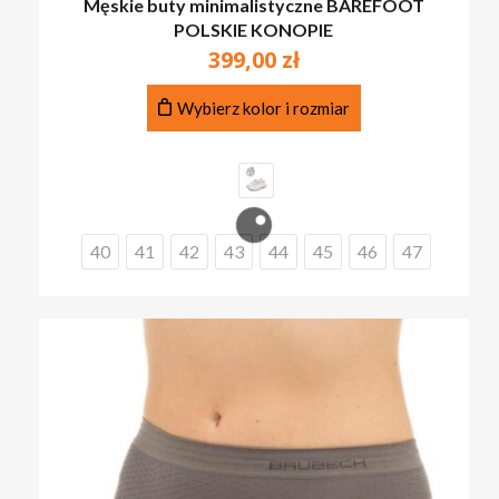
Męskie buty minimalistyczne BAREFOOT
POLSKIE KONOPIE
399,00
zł
Ten
Wybierz kolor i rozmiar
produkt
ma
wiele
wariantów.
Opcje
można
40
41
42
43
44
45
46
47
wybrać
na
stronie
produktu