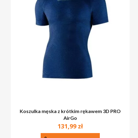
Koszulka męska z krótkim rękawem 3D PRO
AirGo
131,99
zł
Ten