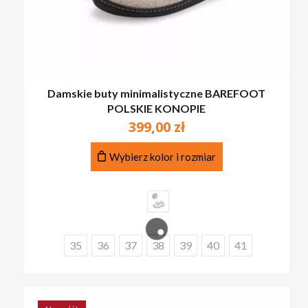
Damskie buty minimalistyczne BAREFOOT
POLSKIE KONOPIE
399,00
zł
Ten
Wybierz kolor i rozmiar
produkt
ma
wiele
wariantów.
Opcje
można
35
36
37
38
39
40
41
wybrać
na
stronie
produktu