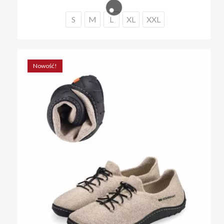
Opcje
można
S
M
L
XL
XXL
wybrać
na
stronie
produktu
Nowość!