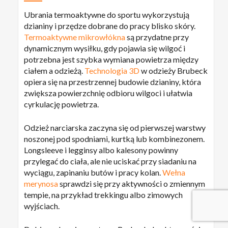
Ubrania termoaktywne do sportu wykorzystują
dzianiny i przędze dobrane do pracy blisko skóry.
Termoaktywne mikrowłókna
są przydatne przy
dynamicznym wysiłku, gdy pojawia się wilgoć i
potrzebna jest szybka wymiana powietrza między
ciałem a odzieżą.
Technologia 3D
w odzieży Brubeck
opiera się na przestrzennej budowie dzianiny, która
zwiększa powierzchnię odbioru wilgoci i ułatwia
cyrkulację powietrza.
Odzież narciarska zaczyna się od pierwszej warstwy
noszonej pod spodniami, kurtką lub kombinezonem.
Longsleeve i legginsy albo kalesony powinny
przylegać do ciała, ale nie uciskać przy siadaniu na
Kwota:
0,00
zł
wyciągu, zapinaniu butów i pracy kolan.
Wełna
merynosa
sprawdzi się przy aktywności o zmiennym
tempie, na przykład trekkingu albo zimowych
ZOBACZ KOSZYK
DO KASY
wyjściach.