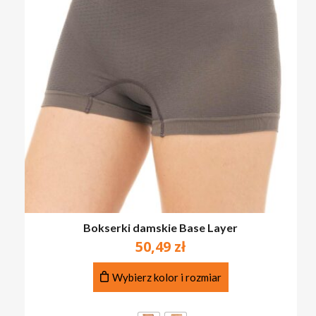
Bokserki damskie Base Layer
50,49
zł
Ten
Wybierz kolor i rozmiar
produkt
ma
wiele