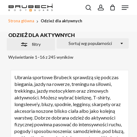
Przeskocz
Menu
do
Wyszukiwarka
Close
search
account
CLOSE
Koszyk
produktów
treści
PODGL
Filters
Strona główna
Odzież dla aktywnych
KOSZYK
głównej
ODZIEŻ DLA AKTYWNYCH
Sortuj wg popularności
filtry
Wyświetlanie 1–16 z 245 wyników
Ubrania sportowe Brubeck sprawdzą się podczas
biegania, jazdy na rowerze, treningu na siłowni,
trekkingu, jazdy motocyklem oraz zimowych
aktywności. Możesz wybrać bieliznę, T-shirty,
longsleeve’y, bluzy, spodnie, legginsy, skarpety oraz
akcesoria noszone blisko ciała albo jako kolejną
warstwę. Dobrze dobrana odzież do aktywności
fizycznej powinna pasować do intensywności ruchu,
pogody i sposobu noszenia: samodzielnie, pod bluzą,