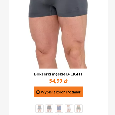
Bokserki męskie B-LIGHT
54,99
zł
Ten
Wybierz kolor i rozmiar
produkt
ma
wiele
wariantów.