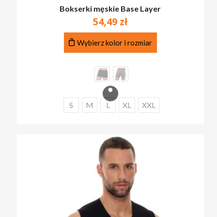
Bokserki męskie Base Layer
54,49
zł
Ten
Wybierz kolor i rozmiar
produkt
ma
wiele
wariantów.
Opcje
można
S
M
L
XL
XXL
wybrać
na
stronie
produktu