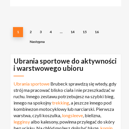
na
stronie
produktu
1
2
3
4
…
14
15
16
Następna
Ubrania sportowe do aktywności
i warstwowego ubioru
Ubrania sportowe
Brubeck sprawdzą się wtedy, gdy
strój ma pracować blisko ciała i nie przeszkadzać w
ruchu. Innego zestawu potrzebujesz na szybki bieg,
innego na spokojny
trekking
, a jeszcze innego pod
kombinezon motocyklowy lub narciarski. Pierwsza
warstwa, czyli koszulka,
longsleeve
, bielizna,
legginsy
albo kalesony, powinna przylegać do skóry
bez ucisku. Na chłód możesz dołożyć bluzę,
komin
,