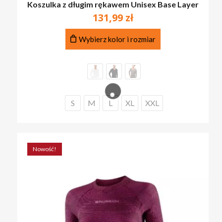
Koszulka z długim rękawem Unisex Base Layer
131,99
zł
Ten
Wybierz kolor i rozmiar
produkt
ma
wiele
wariantów.
Opcje
można
S
M
L
XL
XXL
wybrać
na
stronie
produktu
Nowość!