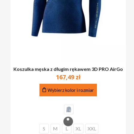
Koszulka męska z długim rękawem 3D PRO AirGo
167,49
zł
Ten
Wybierz kolor i rozmiar
produkt
ma
wiele
wariantów.
Opcje
można
S
M
L
XL
XXL
wybrać