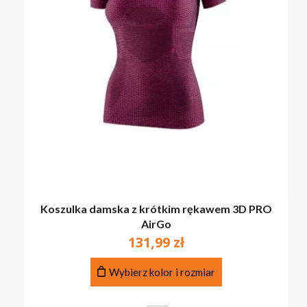
Koszulka damska z krótkim rękawem 3D PRO
AirGo
131,99
zł
Ten
Wybierz kolor i rozmiar
produkt
ma