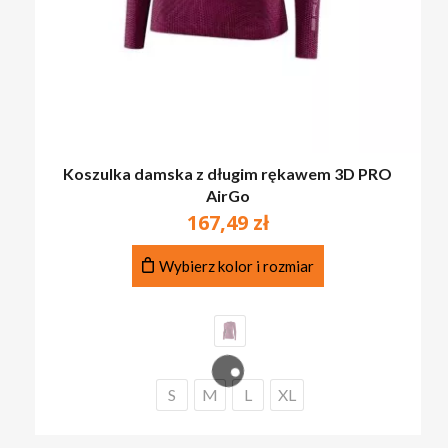
Koszulka damska z długim rękawem 3D PRO
AirGo
167,49
zł
Ten
Wybierz kolor i rozmiar
produkt
ma
wiele
wariantów.
Opcje
można
S
M
L
XL
wybrać
na