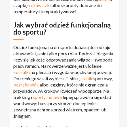
czapkę,
rękawiczki
albo skarpety dobrane do
temperatury i tempa aktywności.
Jak wybrać odzież funkcjonalną
do sportu?
Odzież funkcjonalna do sportu dopasuj do rodzaju
aktywności, a nie tylko pory roku. Podczas biegania
liczy się lekkość, odprowadzanie wilgoci i swoboda
pracy ramion. Na rowerze ważne jest ułożenie
koszulki
na plecach i wygoda w pochylonej pozycji.
Do treningu w sali wybierz T-shirt,
stanik
sportowy,
bezrękawnik
albo legginsy, które nie ograniczają
przysiadów, wykroków i ćwiczeń w podporze. Na
trekking i
sporty zimowe
lepiej sprawdza się układ
warstwowy: baza przy skórze, docieplenie i
zewnętrzna ochrona przed wiatrem, opadem lub
śniegiem.