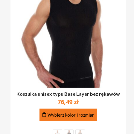
Koszulka unisex typu Base Layer bez rękawów
76,49
zł
Ten
BRAK PRODUKTÓW W KOSZYKU.
Wybierz kolor i rozmiar
produkt
ma
PRZEJDŹ DO SKLEPU
wiele