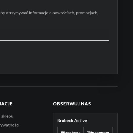
aby otrzymywać informacje o nowościach, promocjach,
AK PRODUKTÓW W KOSZYKU.
PRZEJDŹ DO SKLEPU
MACJE
OBSERWUJ NAS
 sklepu
Brubeck Active
prywatności
Facebook
Instagram