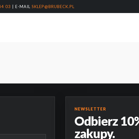
44 03
| E-MAIL
SKLEP@BRUBECK.PL
Koszyk
arka
nter, aby wyszukać lub ESC, aby zamknąć
NEWSLETTER
Odbierz 10%
zakupy.