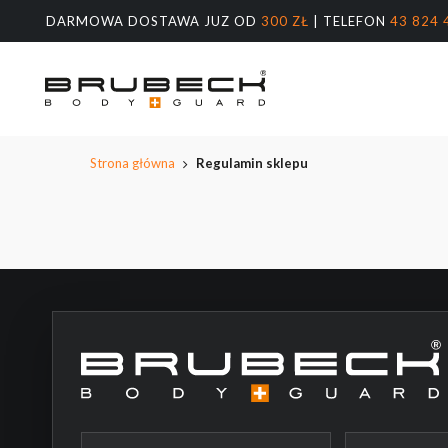
Przeskocz
DARMOWA DOSTAWA JUZ OD
300 ZŁ
| TELEFON
43 824 
do
treści
głównej
Wyszukiw
produktów
Naciśnij E
Strona główna
Regulamin sklepu