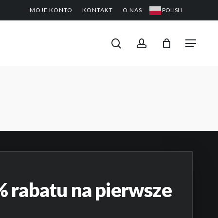
MOJE KONTO
KONTAKT
O NAS
POLISH
CLOSE
PODGL
KOSZYK
search
account
Menu
 rabatu na pierwsze