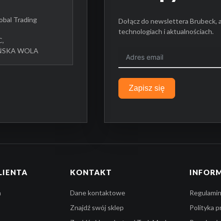
bal Trading
Dołącz do newslettera Brubeck, 
technologiach i aktualnościach.
C,
UŃSKA WOLA
BR
Zapisz się
LIENTA
KONTAKT
INFOR
a
Dane kontaktowe
Regulamin
Znajdź swój sklep
Polityka 