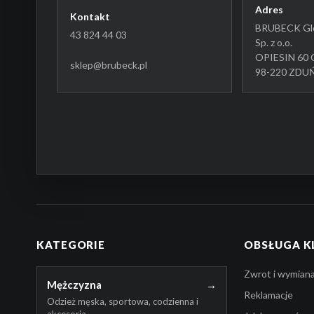
Adres
Kontakt
BRUBECK Glo
43 824 44 03
Sp. z o.o.
OPIESIN 60 
sklep@brubeck.pl
98-220 ZD
KATEGORIE
OBSŁUGA K
Zwrot i wymian
Mężczyzna
→
Reklamacje
Odzież męska, sportowa, codzienna i