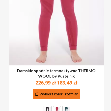
Damskie spodnie termoaktywne THERMO
WOOL by Pustelnik
Pierwotna
Aktualna
226,99
zł
183,49
zł
cena
cena
Ten
wynosiła:
wynosi:
Wybierz kolor i rozmiar
produkt
226,99 zł.
183,49 zł.
ma
wiele