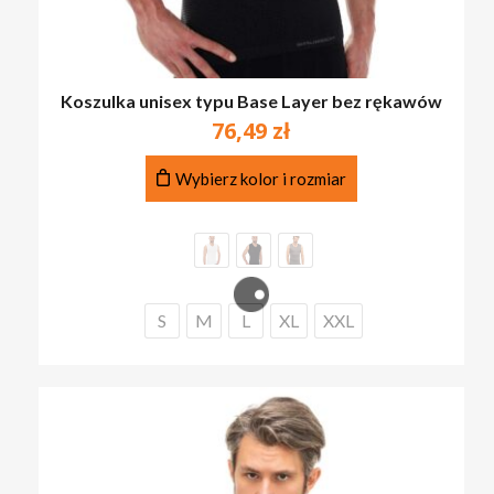
Koszulka unisex typu Base Layer bez rękawów
76,49
zł
Ten
Wybierz kolor i rozmiar
produkt
ma
wiele
wariantów.
Opcje
można
S
M
L
XL
XXL
wybrać
na
stronie
produktu