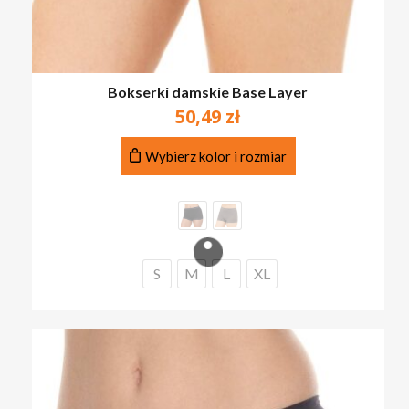
Bokserki damskie Base Layer
50,49
zł
Ten
Wybierz kolor i rozmiar
produkt
ma
wiele
wariantów.
Opcje
można
S
M
L
XL
wybrać
na
stronie
produktu