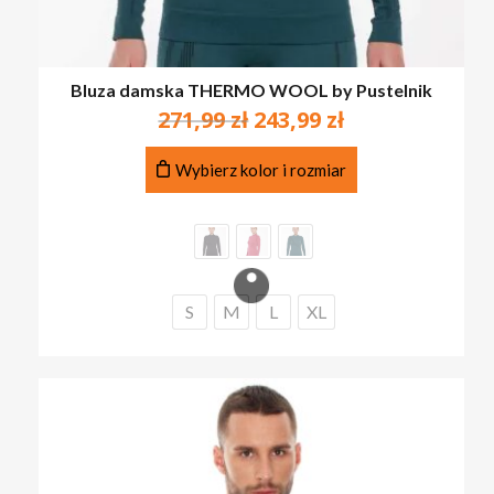
Bluza damska THERMO WOOL by Pustelnik
Pierwotna
Aktualna
271,99
zł
243,99
zł
cena
cena
Ten
wynosiła:
wynosi:
Wybierz kolor i rozmiar
produkt
271,99 zł.
243,99 zł.
ma
wiele
wariantów.
Opcje
można
S
M
L
XL
wybrać
na
stronie
produktu