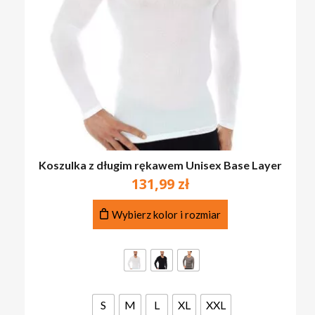
Koszulka z długim rękawem Unisex Base Layer
131,99
zł
Ten
Wybierz kolor i rozmiar
produkt
ma
wiele
wariantów.
Opcje
można
S
M
L
XL
XXL
wybrać