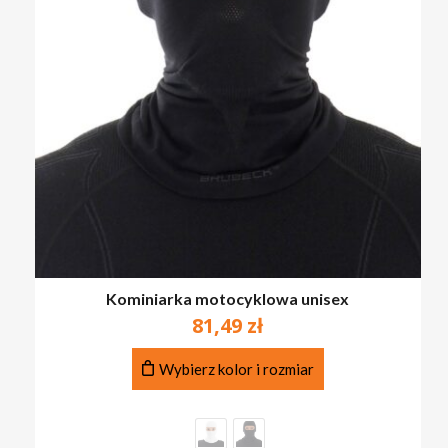
Kominiarka motocyklowa unisex
81,49
zł
Ten
Wybierz kolor i rozmiar
produkt
ma
wiele
wariantów.