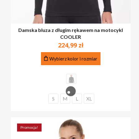
Damska bluza z długim rękawem na motocykl
COOLER
224,99
zł
Ten
Wybierz kolor i rozmiar
produkt
ma
wiele
wariantów.
Opcje
można
S
M
L
XL
wybrać
na
stronie
produktu
Promocja!