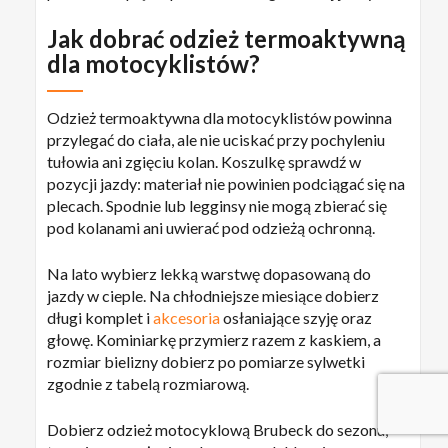
Jak dobrać odzież termoaktywną
dla motocyklistów?
Odzież termoaktywna dla motocyklistów powinna
przylegać do ciała, ale nie uciskać przy pochyleniu
tułowia ani zgięciu kolan. Koszulkę sprawdź w
pozycji jazdy: materiał nie powinien podciągać się na
plecach. Spodnie lub legginsy nie mogą zbierać się
pod kolanami ani uwierać pod odzieżą ochronną.
Na lato wybierz lekką warstwę dopasowaną do
jazdy w cieple. Na chłodniejsze miesiące dobierz
długi komplet i
akcesoria
osłaniające szyję oraz
Kwota:
0,00
zł
głowę. Kominiarkę przymierz razem z kaskiem, a
rozmiar bielizny dobierz po pomiarze sylwetki
zgodnie z tabelą rozmiarową.
ZOBACZ KOSZYK
DO KASY
Dobierz odzież motocyklową Brubeck do sezonu,