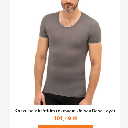
Koszulka z krótkim rękawem Unisex Base Layer
101,49
zł
Ten