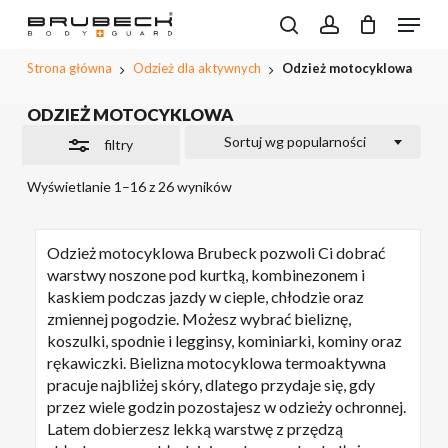
Przeskocz
Menu
do
Wyszukiwarka
Close
search
account
CLOSE
Koszyk
produktów
treści
PODGL
Filters
Strona główna
Odzież dla aktywnych
Odzież motocyklowa
KOSZYK
głównej
ODZIEŻ MOTOCYKLOWA
Sortuj wg popularności
filtry
Wyświetlanie 1–16 z 26 wyników
Odzież motocyklowa Brubeck pozwoli Ci dobrać
warstwy noszone pod kurtką, kombinezonem i
kaskiem podczas jazdy w cieple, chłodzie oraz
zmiennej pogodzie. Możesz wybrać bieliznę,
koszulki, spodnie i legginsy, kominiarki, kominy oraz
rękawiczki. Bielizna motocyklowa termoaktywna
pracuje najbliżej skóry, dlatego przydaje się, gdy
przez wiele godzin pozostajesz w odzieży ochronnej.
Latem dobierzesz lekką warstwę z przędzą