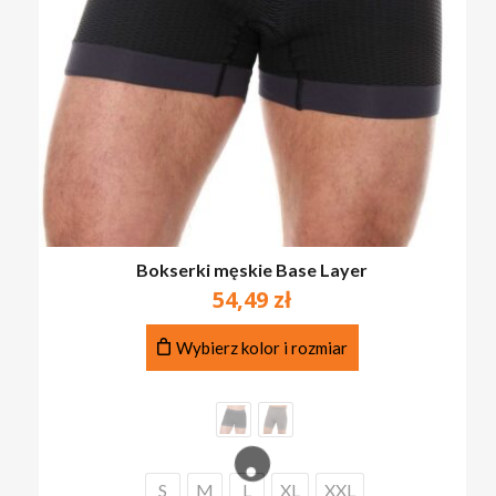
Bokserki męskie Base Layer
54,49
zł
Ten
Wybierz kolor i rozmiar
produkt
ma
wiele
wariantów.
Opcje
można
S
M
L
XL
XXL