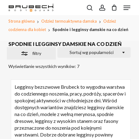
Przeskocz
Menu
do
Wyszukiwarka
Close
search
account
CLOSE
Koszyk
produktów
treści
PODGL
Filters
Strona główna
Odzież termoaktywna damska
Odzież
KOSZYK
głównej
codzienna dla kobiet
Spodnie i legginsy damskie na co dzień
SPODNIE I LEGGINSY DAMSKIE NA CO DZIEŃ
Sortuj wg popularności
filtry
Wyświetlanie wszystkich wyników: 7
Legginsy bezszwowe Brubeck to wygodna warstwa
do codziennego noszenia, pracy, podróży, spacerów i
spokojnej aktywności w chłodniejsze dni. Wśród
dostępnych wariantów znajdziesz legginsy damskie
na co dzień, modele z wełną merynosa, spodnie
dresowe, legginsy z wysokim stanem oraz fasony
przeznaczone do noszenia pod kolejnymi
warstwami. Dobrze dobrane legginsy powinny