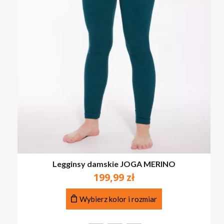
Legginsy damskie JOGA MERINO
199,99
zł
Ten
Wybierz kolor i rozmiar
produkt
ma