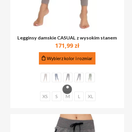
Legginsy damskie CASUAL z wysokim stanem
171,99
zł
Ten
Wybierz kolor i rozmiar
produkt
ma
wiele
wariantów.
Opcje
można
XS
S
M
L
XL
wybrać
na
stronie
produktu