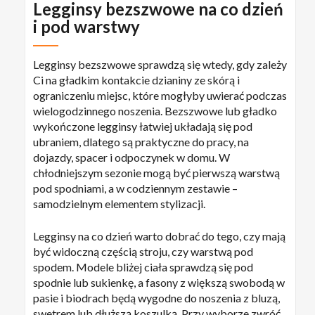
Legginsy bezszwowe na co dzień
produktu
i pod warstwy
Legginsy bezszwowe sprawdzą się wtedy, gdy zależy
Ci na gładkim kontakcie dzianiny ze skórą i
ograniczeniu miejsc, które mogłyby uwierać podczas
wielogodzinnego noszenia. Bezszwowe lub gładko
wykończone legginsy łatwiej układają się pod
ubraniem, dlatego są praktyczne do pracy, na
dojazdy, spacer i odpoczynek w domu. W
chłodniejszym sezonie mogą być pierwszą warstwą
pod spodniami, a w codziennym zestawie –
samodzielnym elementem stylizacji.
Legginsy na co dzień warto dobrać do tego, czy mają
być widoczną częścią stroju, czy warstwą pod
spodem. Modele bliżej ciała sprawdzą się pod
spodnie lub sukienkę, a fasony z większą swobodą w
pasie i biodrach będą wygodne do noszenia z bluzą,
swetrem lub dłuższą koszulką. Przy wyborze zwróć