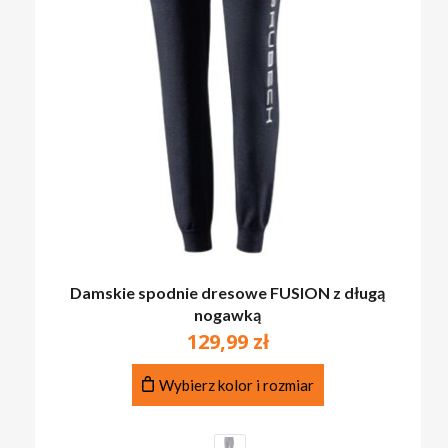
Damskie spodnie dresowe FUSION z długą
nogawką
129,99
zł
Ten
Wybierz kolor i rozmiar
produkt
ma
wiele