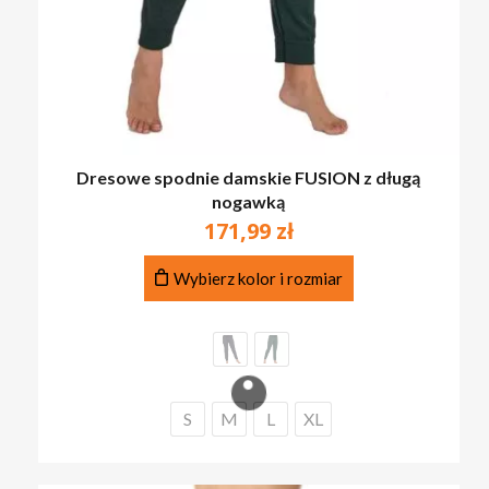
Dresowe spodnie damskie FUSION z długą
nogawką
171,99
zł
Ten
Wybierz kolor i rozmiar
produkt
ma
wiele
wariantów.
Opcje
można
S
M
L
XL
wybrać
na
stronie