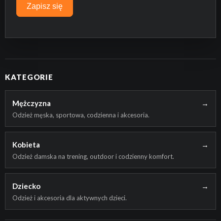
Zapisz się
KATEGORIE
Mężczyzna
→
BRAK PRODUKTÓW W KOSZYKU.
Odzież męska, sportowa, codzienna i akcesoria.
PRZEJDŹ DO SKLEPU
Kobieta
→
Odzież damska na trening, outdoor i codzienny komfort.
Dziecko
→
Odzież i akcesoria dla aktywnych dzieci.