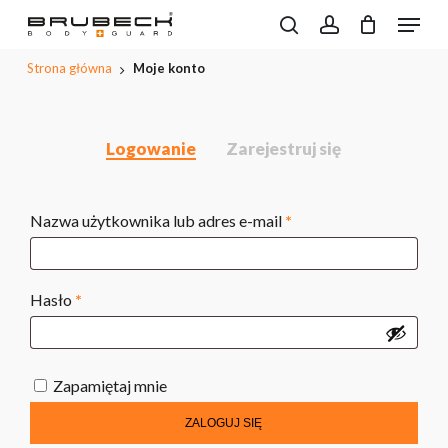
Przeskocz
Menu
do
Wyszukiwarka
search
account
CLOSE
Koszyk
produktów
treści
PODGL
Strona główna
Moje konto
KOSZYK
głównej
Logowanie
Zarejestruj się
Wymagane
Nazwa użytkownika lub adres e-mail
*
Wymagane
Hasło
*
Zapamiętaj mnie
ZALOGUJ SIĘ