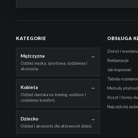
KATEGORIE
OBSŁUGA K
Zwrot i wymian
Mężczyzna
→
Reklamacje
Odzież męska, sportowa, codzienna i
akcesoria.
Jak kupować
Tabela rozmiar
Kobieta
→
Metody płatnośc
Odzież damska na trening, outdoor i
Koszt i formy d
codzienny komfort.
Najczęściej zad
Dziecko
→
Odzież i akcesoria dla aktywnych dzieci.