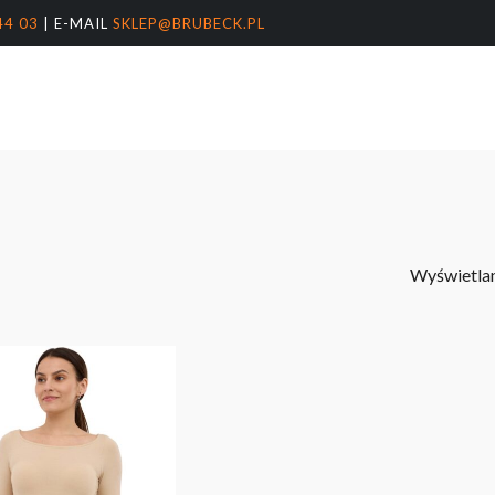
44 03
| E-MAIL
SKLEP@BRUBECK.PL
Koszyk
arka
nter, aby wyszukać lub ESC, aby zamknąć
Wyświetlan