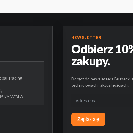
BR
produktu
NEWSLETTER
Odbierz 10%
zakupy.
bal Trading
Dołącz do newslettera Brubeck, 
technologiach i aktualnościach.
C,
UŃSKA WOLA
Zapisz się