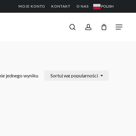
MOJE KONTO
KONTAKT
O NAS
POLISH
CLOSE
PODGL
KOSZYK
search
account
Menu
ie jednego wyniku
Sortuj wg popularności