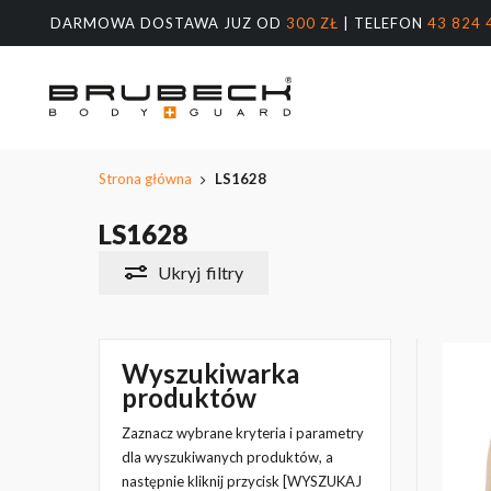
Przeskocz
DARMOWA DOSTAWA JUZ OD
300 ZŁ
| TELEFON
43 824 
do
treści
głównej
Wyszukiw
produktów
Naciśnij E
Strona główna
LS1628
LS1628
Ukryj
filtry
Wyszukiwarka
produktów
Zaznacz wybrane kryteria i parametry
dla wyszukiwanych produktów, a
następnie kliknij przycisk [WYSZUKAJ