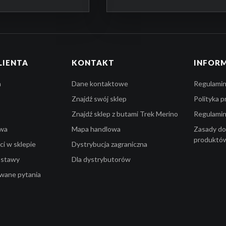
LIENTA
KONTAKT
INFOR
a
Dane kontaktowe
Regulamin
Znajdź swój sklep
Polityka 
Znajdź sklep z butami Trek Merino
Regulami
owa
Mapa handlowa
Zasady do
produktó
i w sklepie
Dystrybucja zagraniczna
ostawy
Dla dystrybutorów
awane pytania