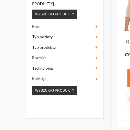
PRODUKTY]
WYSZUKAJ PRODUKTY
Płeć
+
Typ odzieży
+
K
Typ produktu
+
C
Rozmiar
+
Technologia
+
Kolekcja
+
WYSZUKAJ PRODUKTY