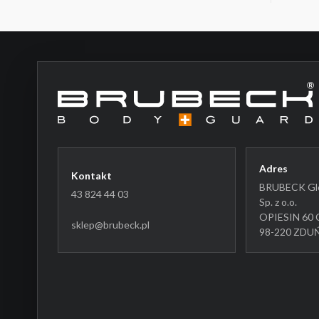
Adres
Kontakt
BRUBECK Glo
43 824 44 03
Sp. z o.o.
OPIESIN 60 
sklep@brubeck.pl
98-220 ZD