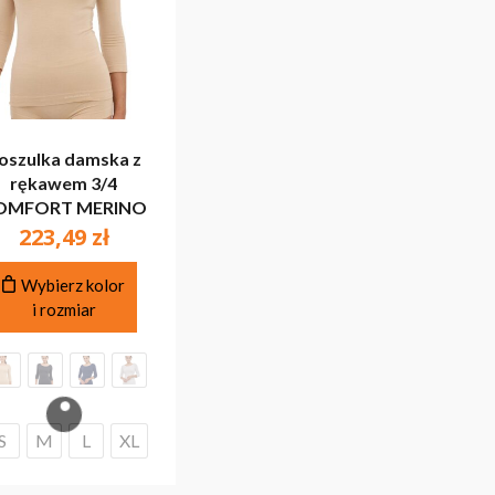
oszulka damska z
rękawem 3/4
OMFORT MERINO
223,49
zł
Ten
Wybierz kolor
produkt
i rozmiar
ma
wiele
wariantów.
Opcje
można
S
M
L
XL
wybrać
na
stronie