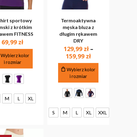
shirt sportowy
Termoaktywna
mski z krótkim
męska bluza z
awem FITNESS
długim rękawem
DRY
69,99
zł
AK PRODUKTÓW W KOSZYKU.
129,99
zł
–
Ten
Zakres
159,99
zł
Wybierz kolor
produkt
cen:
i rozmiar
PRZEJDŹ DO SKLEPU
ma
Ten
od
Wybierz kolor
wiele
produkt
i rozmiar
129,99 zł
wariantów.
ma
do
Opcje
wiele
159,99 zł
można
wariantów.
M
L
XL
wybrać
Opcje
na
można
stronie
S
M
L
XL
XXL
wybrać
produktu
na
stronie
produktu