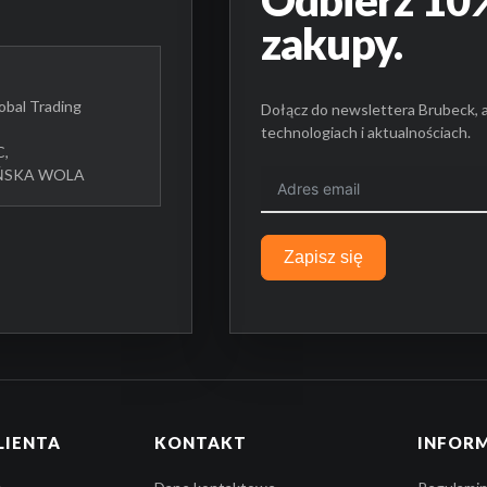
Odbierz 10%
zakupy.
bal Trading
Dołącz do newslettera Brubeck, 
technologiach i aktualnościach.
C,
UŃSKA WOLA
Zapisz się
LIENTA
KONTAKT
INFOR