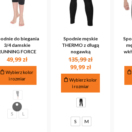
odnie do biegania
Spodnie męskie
Spo
3/4 damskie
THERMO z długą
mę
RUNNING FORCE
nogawką
wkł
Pierwotna
49,99
zł
135,99
zł
cena
Aktualna
99,99
zł
Ten
wynosiła:
Wybierz kolor
cena
produkt
Ten
i rozmiar
135,99 zł.
wynosi:
Wybierz kolor
ma
produkt
i rozmiar
99,99 zł.
wiele
ma
wariantów.
wiele
Opcje
wariantów.
można
Opcje
S
L
wybrać
można
na
S
M
wybrać
stronie
na