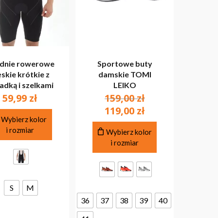
dnie rowerowe
Sportowe buty
skie krótkie z
damskie TOMI
adką i szelkami
LEIKO
Pierwotna
59,99
zł
159,00
zł
cena
Aktualna
119,00
zł
Ten
wynosiła:
Wybierz kolor
cena
produkt
Ten
i rozmiar
159,00 zł.
wynosi:
Wybierz kolor
ma
produkt
i rozmiar
119,00 zł.
wiele
ma
wariantów.
wiele
Opcje
wariantów.
można
Opcje
S
M
wybrać
można
na
36
37
38
39
40
wybrać
stronie
na