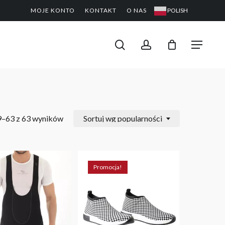
MOJE KONTO
KONTAKT
O NAS
POLISH
CLOSE
PODGL
KOSZYK
search
account
Menu
9–63 z 63 wyników
Sortuj wg popularności
Promocja!