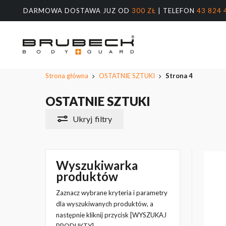
Przeskocz
DARMOWA DOSTAWA JUZ OD
300 ZŁ
| TELEFON
43 824 
do
treści
głównej
Wyszukiw
produktów
Naciśnij E
Strona główna
OSTATNIE SZTUKI
Strona 4
OSTATNIE SZTUKI
Ukryj
filtry
Wyszukiwarka
produktów
Zaznacz wybrane kryteria i parametry
dla wyszukiwanych produktów, a
następnie kliknij przycisk [WYSZUKAJ
PRODUKTY]