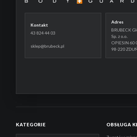
Adres
Kontakt
BRUBECK Glo
43 824 44 03
Sp. z o.o.
OPIESIN 60 
sklep@brubeck.pl
98-220 ZD
KATEGORIE
OBSŁUGA K