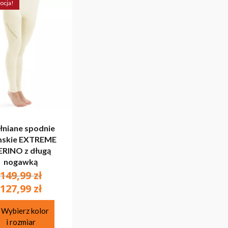
ocja!
niane spodnie
skie EXTREME
RINO z długą
nogawką
Pierwotna
149,99
zł
cena
Aktualna
127,99
zł
wynosiła:
cena
Ten
149,99 zł.
wynosi:
Wybierz kolor
produkt
i rozmiar
127,99 zł.
ma