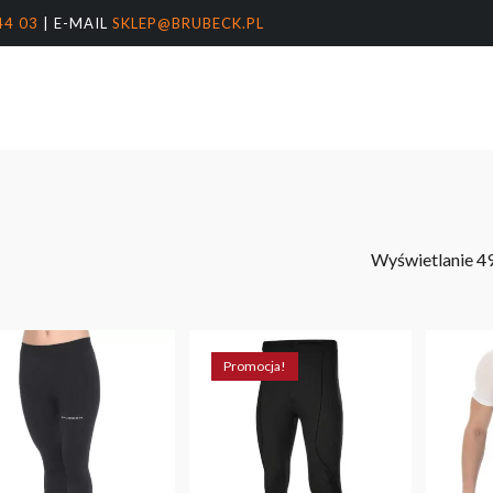
44 03
| E-MAIL
SKLEP@BRUBECK.PL
Koszyk
arka
nter, aby wyszukać lub ESC, aby zamknąć
Wyświetlanie 4
Promocja!