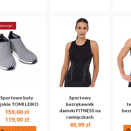
produktu
stronie
produktu
omocja!
Sportowe buty
Sportowy
ęskie TOMI LEIKO
bezrękawnik
t
Pierwotna
damski FITNESS na
bez
159,00
zł
ramiączkach
cena
Aktualna
119,00
zł
49,99
zł
wynosiła:
cena
Ten