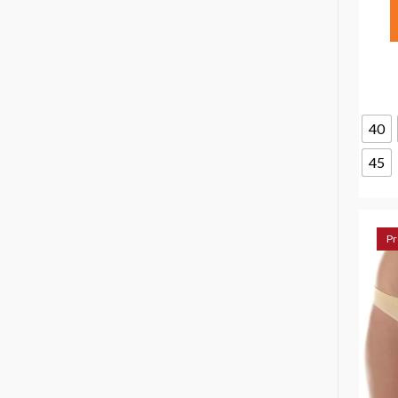
40
45
Pr