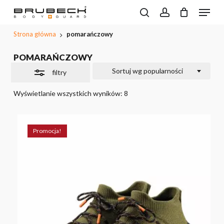
Przeskocz
Menu
do
Wyszukiwarka
search
account
CLOSE
Close
Koszyk
produktów
treści
PODGL
Filters
Strona główna
pomarańczowy
KOSZYK
głównej
POMARAŃCZOWY
Sortuj wg popularności
filtry
Wyświetlanie wszystkich wyników: 8
Promocja!