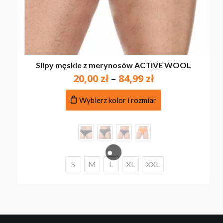
Slipy męskie z merynosów ACTIVE WOOL
Zakres
20,00
zł
–
84,99
zł
cen:
Ten
od
Wybierz kolor i rozmiar
produkt
20,00 zł
ma
do
wiele
84,99 zł
wariantów.
Opcje
można
S
M
L
XL
XXL
wybrać
na
stronie
produktu