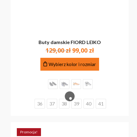
Buty damskie FIORD LEIKO
Pierwotna
Aktualna
129,00
zł
99,00
zł
cena
cena
Ten
wynosiła:
wynosi:
Wybierz kolor i rozmiar
produkt
129,00 zł.
99,00 zł.
ma
wiele
wariantów.
Opcje
można
36
37
38
39
40
41
wybrać
na
stronie
produktu
Promocja!