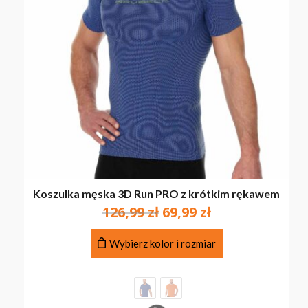
Koszulka męska 3D Run PRO z krótkim rękawem
Pierwotna
Aktualna
126,99
zł
69,99
zł
cena
cena
Ten
wynosiła:
wynosi:
Wybierz kolor i rozmiar
produkt
126,99 zł.
69,99 zł.
ma
wiele
wariantów.