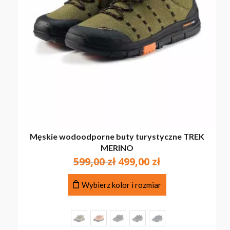
Męskie wodoodporne buty turystyczne TREK
MERINO
Pierwotna
Aktualna
599,00
zł
499,00
zł
cena
cena
Ten
wynosiła:
wynosi:
Wybierz kolor i rozmiar
produkt
599,00 zł.
499,00 zł.
ma
wiele
wariantów.