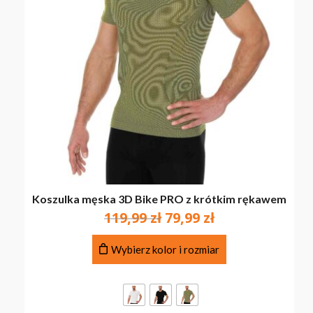
Koszulka męska 3D Bike PRO z krótkim rękawem
Pierwotna
Aktualna
119,99
zł
79,99
zł
cena
cena
Ten
wynosiła:
wynosi:
Wybierz kolor i rozmiar
produkt
119,99 zł.
79,99 zł.
ma
wiele
wariantów.