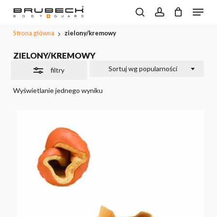
Przeskocz
Menu
do
Wyszukiwarka
search
account
CLOSE
Close
Koszyk
produktów
treści
PODGL
Filters
Strona główna
zielony/kremowy
KOSZYK
głównej
ZIELONY/KREMOWY
Sortuj wg popularności
filtry
Wyświetlanie jednego wyniku