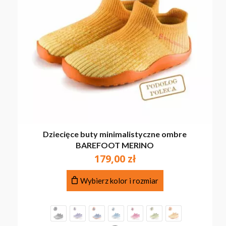
Dziecięce buty minimalistyczne ombre
BAREFOOT MERINO
179,00
zł
Ten
Wybierz kolor i rozmiar
produkt
ma
wiele
wariantów.