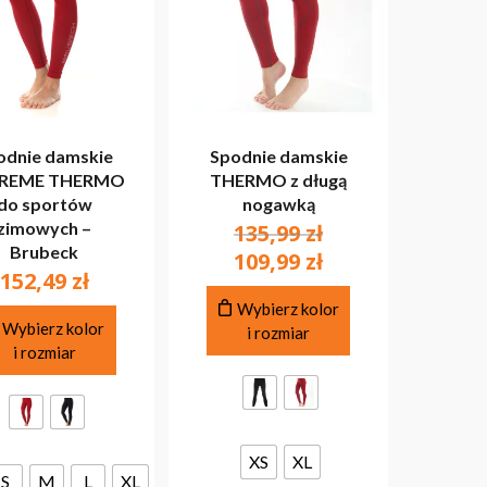
odnie damskie
Spodnie damskie
REME THERMO
THERMO z długą
do sportów
nogawką
zimowych –
Pierwotna
135,99
zł
Brubeck
cena
Aktualna
109,99
zł
152,49
zł
wynosiła:
cena
Ten
135,99 zł.
wynosi:
Wybierz kolor
Ten
produkt
Wybierz kolor
i rozmiar
109,99 zł.
produkt
ma
i rozmiar
ma
wiele
wiele
wariantów.
wariantów.
Opcje
Opcje
można
można
XS
XL
wybrać
S
M
L
XL
wybrać