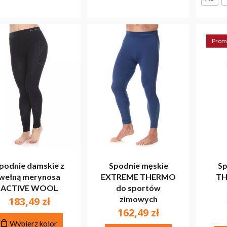
Prom
podnie damskie z
Spodnie męskie
Sp
wełną merynosa
EXTREME THERMO
TH
ACTIVE WOOL
do sportów
zimowych
183,49
zł
162,49
zł
Ten
Wybierz kolor