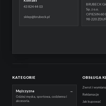
Kontakt
BRUBECK Glo
43 824 44 03
Sp. z o.o.
OPIESIN 60 
sklep@brubeck.pl
98-220 ZD
KATEGORIE
OBSŁUGA K
Zwrot i wymian
Mężczyzna
→
Reklamacje
Odzież męska, sportowa, codzienna i
akcesoria.
Jak kupować