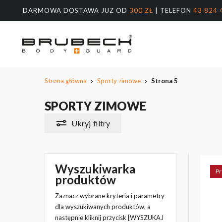
Przeskocz
DARMOWA DOSTAWA JUZ OD
300 ZŁ
| TELEFON
43 824 
do
treści
głównej
Wyszukiw
produktów
Naciśnij E
Strona główna
Sporty zimowe
Strona 5
SPORTY ZIMOWE
Ukryj
filtry
Wyszukiwarka
Pr
produktów
Zaznacz wybrane kryteria i parametry
dla wyszukiwanych produktów, a
następnie kliknij przycisk [WYSZUKAJ