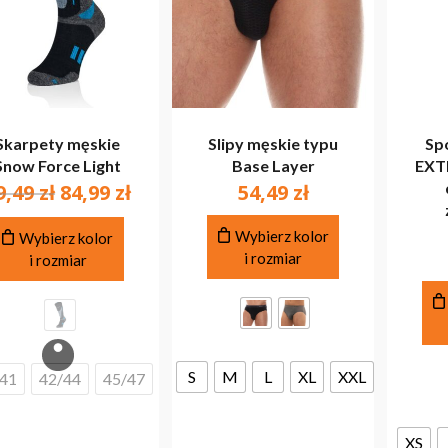
Skarpety męskie
Slipy męskie typu
Sp
Snow Force Light
Base Layer
EXT
Pierwotna
Aktualna
9,49
zł
84,99
zł
54,49
zł
cena
cena
Ten
Ten
wynosiła:
wynosi:
Wybierz kolor
Wybierz kolor
produkt
produkt
i rozmiar
99,49 zł.
84,99 zł.
i rozmiar
ma
ma
wiele
wiele
wariantów.
wariantów.
Opcje
Opcje
można
można
S
M
L
XL
XXL
41
42/44
45/47
wybrać
wybrać
na
na
stronie
stronie
XS
produktu
produktu