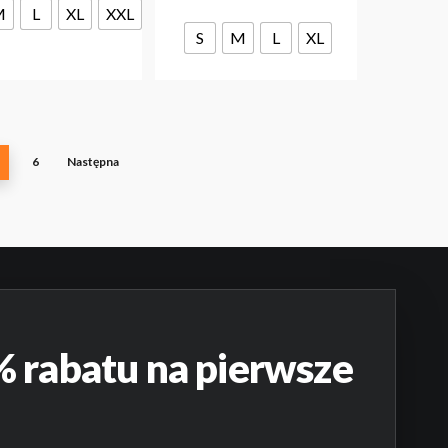
M
L
XL
XXL
wybrać
można
na
S
M
L
XL
wybrać
stronie
na
produktu
stronie
produktu
6
Następna
 rabatu na pierwsze