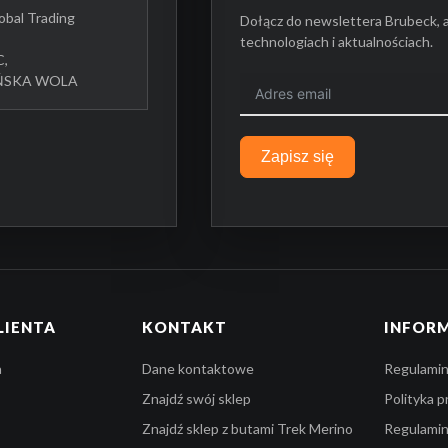
bal Trading
Dołącz do newslettera Brubeck, 
technologiach i aktualnościach.
C,
UŃSKA WOLA
Zapisz się
LIENTA
KONTAKT
INFOR
a
Dane kontaktowe
Regulamin
Znajdź swój sklep
Polityka 
Znajdź sklep z butami Trek Merino
Regulami