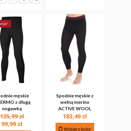
na
na
stronie
stronie
produktu
produktu
ocja!
odnie męskie
Spodnie męskie z
ERMO z długą
wełną merino
nogawką
ACTIVE WOOL
Pierwotna
135,99
zł
183,49
zł
cena
Aktualna
99,99
zł
Ten
wynosiła:
Wybierz kolor
cena