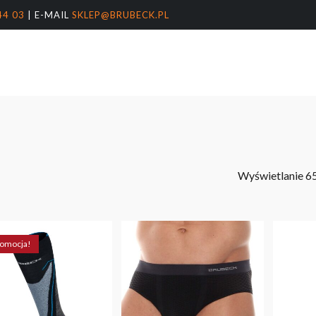
44 03
| E-MAIL
SKLEP@BRUBECK.PL
Koszyk
arka
nter, aby wyszukać lub ESC, aby zamknąć
Wyświetlanie 6
omocja!