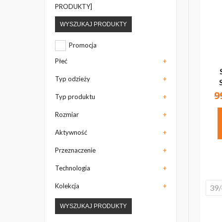
PRODUKTY]
WYSZUKAJ PRODUKTY
Promocja
Płeć
+
Typ odzieży
+
9
Typ produktu
+
Rozmiar
+
Aktywność
+
Przeznaczenie
+
Technologia
+
Kolekcja
+
39/
WYSZUKAJ PRODUKTY