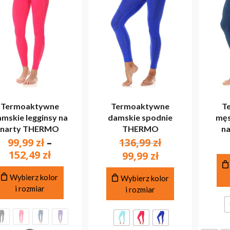
Termoaktywne
Termoaktywne
T
mskie legginsy na
damskie spodnie
męs
narty THERMO
THERMO
n
Pierwotna
99,99
zł
–
136,99
zł
Zakres
cena
152,49
zł
Aktualna
99,99
zł
cen:
wynosiła:
cena
Ten
Ten
od
136,99 zł.
Wybierz kolor
wynosi:
Wybierz kolor
produkt
produkt
i rozmiar
99,99 zł
i rozmiar
99,99 zł.
ma
ma
do
wiele
wiele
152,49 zł
wariantów.
wariantów.
Opcje
Opcje