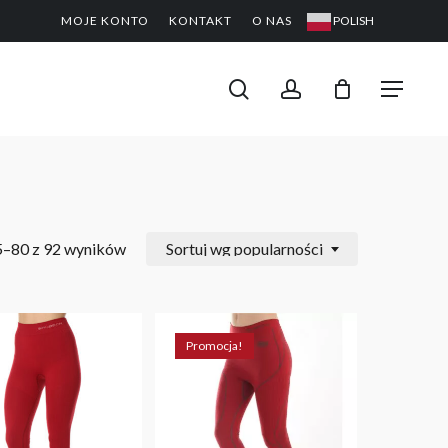
MOJE KONTO
KONTAKT
O NAS
POLISH
CLOSE
PODGL
KOSZYK
search
account
Menu
5–80 z 92 wyników
Sortuj wg popularności
Promocja!