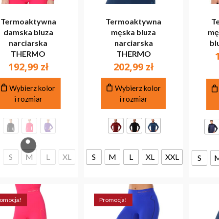
Termoaktywna
Termoaktywna
T
damska bluza
męska bluza
mę
narciarska
narciarska
bl
THERMO
THERMO
BR
192,99
zł
202,99
zł
Ten
Ten
Wybierz kolor
Wybierz kolor
produkt
produkt
i rozmiar
i rozmiar
ma
ma
wiele
wiele
wariantów.
wariantów.
Opcje
Opcje
można
można
S
M
L
XL
S
M
L
XL
XXL
wybrać
wybrać
S
na
na
stronie
stronie
produktu
produktu
omocja!
Promocja!