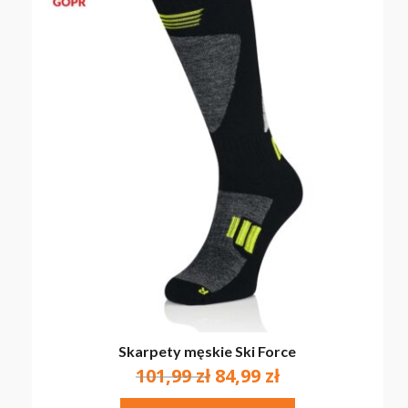
Skarpety męskie Ski Force
Pierwotna
Aktualna
101,99
zł
84,99
zł
cena
cena
Ten