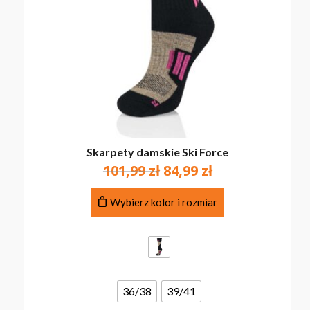
Skarpety damskie Ski Force
Pierwotna
Aktualna
101,99
zł
84,99
zł
cena
cena
Ten
wynosiła:
wynosi:
Wybierz kolor i rozmiar
produkt
101,99 zł.
84,99 zł.
ma
wiele
wariantów.
Opcje
można
36/38
39/41
wybrać