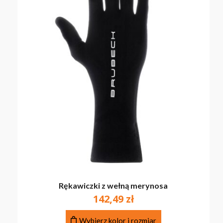
Rękawiczki z wełną merynosa
142,49
zł
Ten
Wybierz kolor i rozmiar