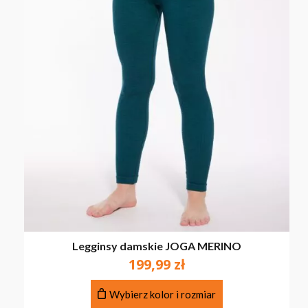
Legginsy damskie JOGA MERINO
199,99
zł
Ten
Wybierz kolor i rozmiar
produkt