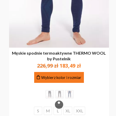
Męskie spodnie termoaktywne THERMO WOOL
by Pustelnik
Pierwotna
Aktualna
226,99
zł
183,49
zł
cena
cena
Ten
wynosiła:
wynosi:
Wybierz kolor i rozmiar
produkt
226,99 zł.
183,49 zł.
ma
wiele
wariantów.
Opcje
można
S
M
L
XL
XXL
wybrać