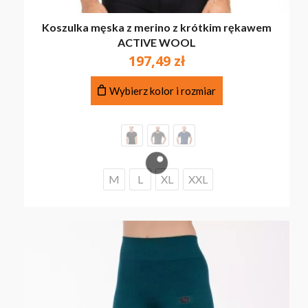
Koszulka męska z merino z krótkim rękawem
ACTIVE WOOL
197,49
zł
Ten
Wybierz kolor i rozmiar
produkt
ma
wiele
wariantów.
Opcje
można
M
L
XL
XXL
wybrać
na
stronie
produktu