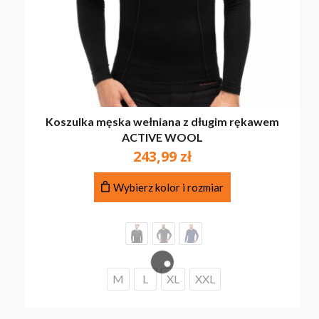
Koszulka męska wełniana z długim rękawem
ACTIVE WOOL
243,99
zł
Ten
Wybierz kolor i rozmiar
produkt
ma
wiele
wariantów.
Opcje
można
M
L
XL
XXL
wybrać
na