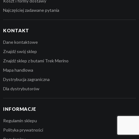
Koszt i formy dostawy
Najczęściej zadawane pytania
KONTAKT
Dane kontaktowe
Znajdź swój sklep
Znajdź sklep z butami Trek Merino
Mapa handlowa
Dystrybucja zagraniczna
Dla dystrybutorów
Kwota:
0,00
zł
INFORMACJE
Regulamin sklepu
ZOBACZ KOSZYK
DO KASY
Polityka prywatności