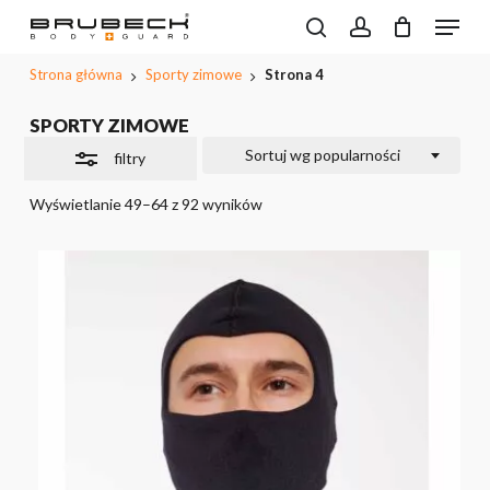
Przeskocz
Menu
do
Wyszukiwarka
search
account
CLOSE
Close
Koszyk
produktów
treści
PODGL
Filters
Strona główna
Sporty zimowe
Strona 4
KOSZYK
głównej
SPORTY ZIMOWE
Sortuj wg popularności
filtry
Wyświetlanie 49–64 z 92 wyników