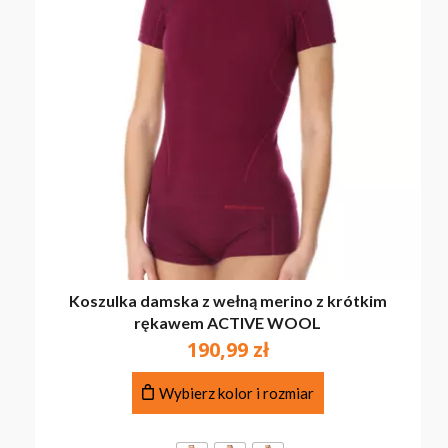
Koszulka damska z wełną merino z krótkim
rękawem ACTIVE WOOL
190,99
zł
Ten
Wybierz kolor i rozmiar
produkt
ma
wiele