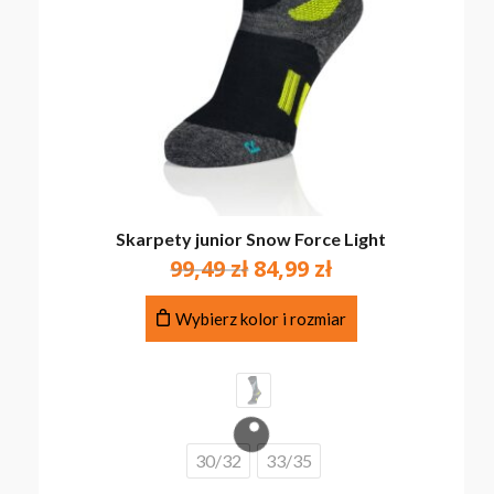
Skarpety junior Snow Force Light
Pierwotna
Aktualna
99,49
zł
84,99
zł
cena
cena
Ten
wynosiła:
wynosi:
Wybierz kolor i rozmiar
produkt
99,49 zł.
84,99 zł.
ma
wiele
wariantów.
Opcje
można
30/32
33/35
wybrać