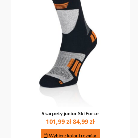
Skarpety junior Ski Force
Pierwotna
Aktualna
101,99
zł
84,99
zł
cena
cena
Ten
wynosiła:
wynosi:
Wybierz kolor i rozmiar