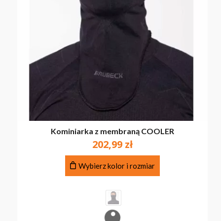
Kominiarka z membraną COOLER
202,99
zł
Ten
Wybierz kolor i rozmiar
produkt
ma
wiele
wariantów.
Opcje