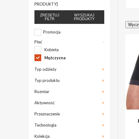
PRODUKTY]
ZRESETUJ
WYSZUKAJ
FILTR
PRODUKTY
Wyczy
Promocja
Płeć
-
Kobieta
Mężczyzna
Typ odzieży
+
Typ produktu
+
Rozmiar
+
Aktywność
+
Przeznaczenie
+
Technologia
+
Kolekcja
+