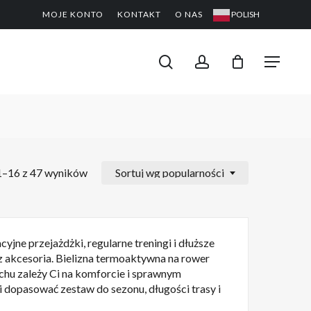
MOJE KONTO
KONTAKT
O NAS
POLISH
CLOSE
PODGL
KOSZYK
search
account
Menu
1–16 z 47 wyników
Sortuj wg popularności
ne przejażdżki, regularne treningi i dłuższe
raz akcesoria. Bielizna termoaktywna na rower
chu zależy Ci na komforcie i sprawnym
dopasować zestaw do sezonu, długości trasy i