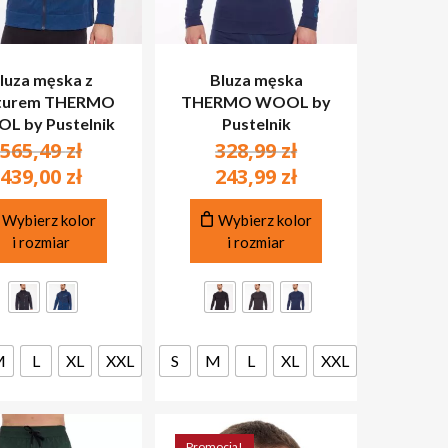
luza męska z
Bluza męska
turem THERMO
THERMO WOOL by
L by Pustelnik
Pustelnik
Pierwotna
Pierwotna
565,49
zł
328,99
zł
cena
cena
Aktualna
Aktualna
439,00
zł
243,99
zł
wynosiła:
wynosiła:
cena
cena
Ten
Ten
565,49 zł.
328,99 zł.
wynosi:
wynosi:
Wybierz kolor
Wybierz kolor
produkt
produkt
i rozmiar
i rozmiar
439,00 zł.
243,99 zł.
ma
ma
wiele
wiele
wariantów.
wariantów.
Opcje
Opcje
można
można
M
L
XL
XXL
S
M
L
XL
XXL
wybrać
wybrać
na
na
stronie
stronie
produktu
produktu
Promocja!