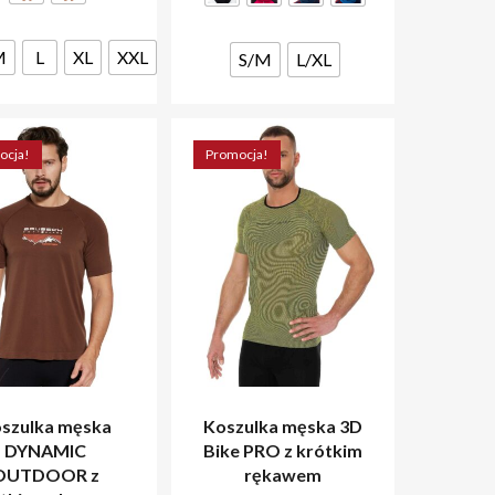
Opcje
Opcje
można
można
M
L
XL
XXL
wybrać
S/M
L/XL
wybrać
na
na
stronie
stronie
produktu
produktu
ocja!
Promocja!
szulka męska
Koszulka męska 3D
DYNAMIC
Bike PRO z krótkim
OUTDOOR z
rękawem