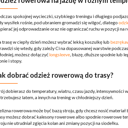
dzież rowerowa na jazdę w różnym tempie
dczas spokojnej wycieczki, szybkiego treningu i długiego podjazd
y wysiłek rośnie, pod ubraniem gromadzi się wilgoć, dlatego
odzi
pierać jej odprowadzanie oraz nie ograniczać ruchu w pozycji na 
 trasę w ciepły dzień możesz wybrać lekką koszulkę lub
bezręka
rawdzi się wtedy, gdy zależy Ci na dopasowanej warstwie podczas
łodniej, możesz dołączyć
longsleeve
, bluzę, dłuższe spodnie lub l
onie i stopy.
ak dobrać odzież rowerową do trasy?
rój dobierasz do temperatury, wiatru, czasu jazdy, intensywności
trzebujesz latem, a innych na trening w chłodniejszy dzień.
elizna rowerowa może być bazą stroju, gdy chcesz nosić materiał 
asy możesz dobrać kalesony rowerowe albo spodnie rowerowe te
roju nie utrudniał zgięcia kolan ani zmiany pozycji na siodełku.