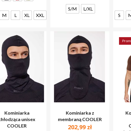
Opcje
można
S/M
L/XL
można
wybrać
M
L
XL
XXL
S
wybrać
na
na
stronie
stronie
produktu
produktu
Prom
Kominiarka
Kominiarka z
Ko
chłodząca unisex
membraną COOLER
COOLER
202,99
zł