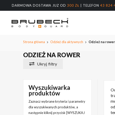
Przeskocz
DARMOWA DOSTAWA JUZ OD
300 ZŁ
| TELEFON
43 824 
do
treści
głównej
Wyszukiw
produktów
Naciśnij E
Strona główna
Odzież dla aktywnych
Odzież na rowe
ODZIEŻ NA ROWER
Ukryj
filtry
Wyszukiwarka
Od
produktów
tr
mo
Zaznacz wybrane kryteria i parametry
od
dla wyszukiwanych produktów, a
te
następnie kliknij przycisk [WYSZUKAJ