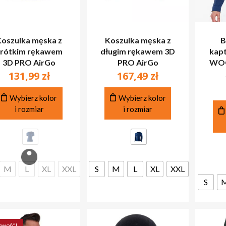
Koszulka męska z
Koszulka męska z
B
rótkim rękawem
długim rękawem 3D
kap
3D PRO AirGo
PRO AirGo
WOO
131,99
zł
167,49
zł
Ten
Ten
Wybierz kolor
Wybierz kolor
produkt
produkt
i rozmiar
i rozmiar
ma
ma
wiele
wiele
wariantów.
wariantów.
Opcje
Opcje
można
można
M
L
XL
XXL
S
M
L
XL
XXL
wybrać
wybrać
na
na
S
stronie
stronie
produktu
produktu
owość!