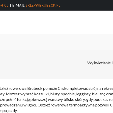
44 03
| E-MAIL
SKLEP@BRUBECK.PL
Koszyk
arka
nter, aby wyszukać lub ESC, aby zamknąć
r
Wyświetlanie 
zież rowerowa Brubeck pomoże Ci skompletować strój na rekreacyj
asy. Możesz wybrać koszulki, bluzy, spodnie, legginsy, bieliznę o
że pełnić funkcję pierwszej warstwy blisko skóry, gdy podczas ru
prowadzaniu wilgoci. Odzież rowerowa termoaktywna pozwoli Ci 
mpa jazdy.