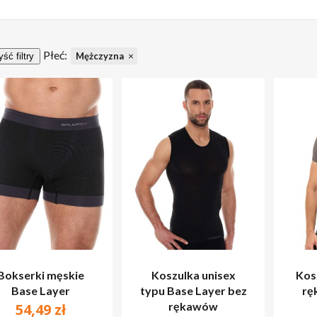
Płeć:
Mężczyzna
ść filtry
Bokserki męskie
Koszulka unisex
Kos
Base Layer
typu Base Layer bez
rę
rękawów
54,49
zł