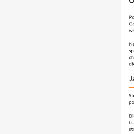
O
Po
Gd
ws
Na
sp
ch
dł
J
St
po
Bi
tr
st