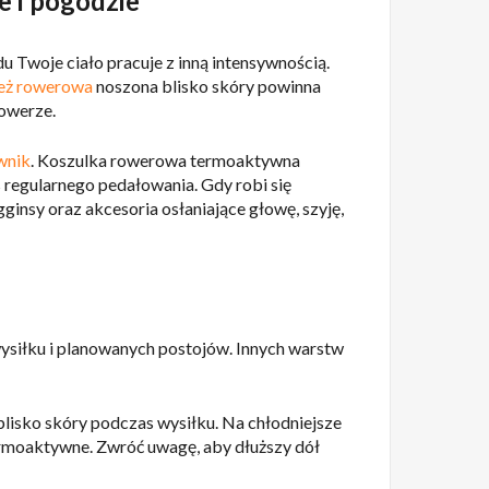
 i pogodzie
u Twoje ciało pracuje z inną intensywnością.
eż rowerowa
noszona blisko skóry powinna
rowerze.
wnik
. Koszulka rowerowa termoaktywna
 regularnego pedałowania. Gdy robi się
egginsy oraz akcesoria osłaniające głowę, szyję,
 wysiłku i planowanych postojów. Innych warstw
blisko skóry podczas wysiłku. Na chłodniejsze
rmoaktywne. Zwróć uwagę, aby dłuższy dół