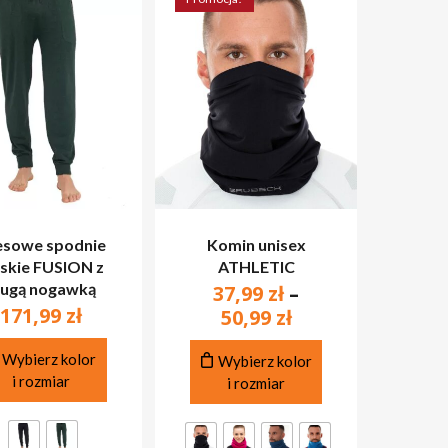
esowe spodnie
Komin unisex
skie FUSION z
ATHLETIC
ługą nogawką
37,99
zł
–
171,99
zł
Zakres
50,99
zł
cen:
Ten
Ten
Wybierz kolor
od
Wybierz kolor
produkt
produkt
AK PRODUKTÓW W KOSZYKU.
i rozmiar
i rozmiar
37,99 zł
ma
ma
do
wiele
wiele
50,99 zł
PRZEJDŹ DO SKLEPU
wariantów.
wariantów.