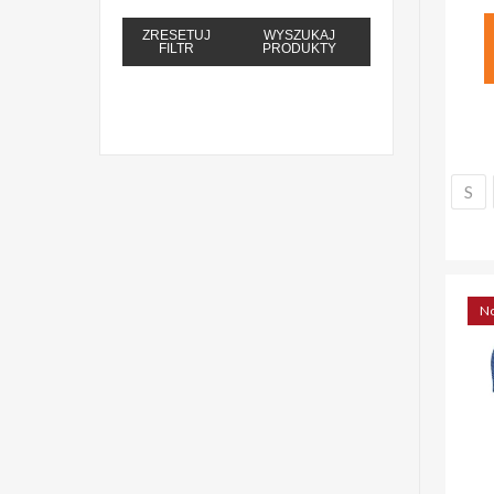
ZRESETUJ
WYSZUKAJ
FILTR
PRODUKTY
S
N