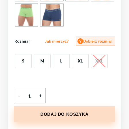
Rozmiar
Jak mierzyć?
?
Dobierz rozmiar
S
M
L
XL
XXL
DODAJ DO KOSZYKA