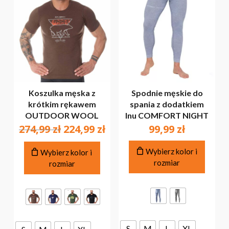
Koszulka męska z
Spodnie męskie do
krótkim rękawem
spania z dodatkiem
OUTDOOR WOOL
lnu COMFORT NIGHT
Pierwotna
Aktualna
274,99
zł
224,99
zł
99,99
zł
cena
cena
Ten
Ten
wynosiła:
wynosi:
Wybierz kolor i
Wybierz kolor i
produ
produkt
rozmiar
274,99 zł.
224,99 zł.
rozmiar
ma
ma
wiele
wiele
warian
wariantów.
Opcje
Opcje
można
można
wybra
wybrać
S
M
L
XL