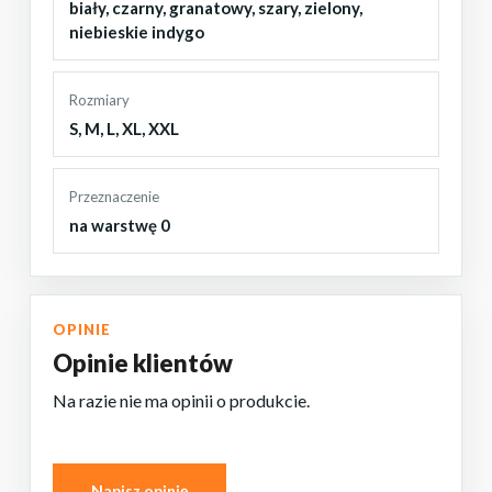
biały
,
czarny
,
granatowy
,
szary
,
zielony
,
niebieskie indygo
Rozmiary
S
,
M
,
L
,
XL
,
XXL
Przeznaczenie
na warstwę 0
OPINIE
Opinie klientów
Na razie nie ma opinii o produkcie.
Napisz opinię