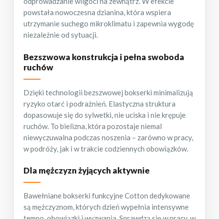
odprowadzanie wilgoci na zewnątrz. W efekcie
powstała nowoczesna dzianina, która wspiera
utrzymanie suchego mikroklimatu i zapewnia wygodę
niezależnie od sytuacji.
Bezszwowa konstrukcja i pełna swoboda
ruchów
Dzięki technologii bezszwowej bokserki minimalizują
ryzyko otarć i podrażnień. Elastyczna struktura
dopasowuje się do sylwetki, nie uciska i nie krępuje
ruchów. To bielizna, która pozostaje niemal
niewyczuwalna podczas noszenia – zarówno w pracy,
w podróży, jak i w trakcie codziennych obowiązków.
Dla mężczyzn żyjących aktywnie
Bawełniane bokserki funkcyjne Cotton dedykowane
są mężczyznom, których dzień wypełnia intensywne
tempo, obowiązki i wyzwania. Sprawdzą się w pracy, w