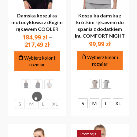
Damska koszulka
Koszulka damska z
motocyklowa z długim
krótkim rękawem do
rękawem COOLER
spania z dodatkiem
lnu COMFORT NIGHT
184,99
zł
–
99,99
zł
Zakres
217,49
zł
cen:
Ten
Ten
Wybierz kolor i
od
Wybierz kolor i
produ
produkt
rozmiar
rozmiar
184,99 zł
ma
ma
do
wiele
wiele
217,49 zł
warian
wariantów.
Opcje
Opcje
można
można
wybra
wybrać
S
M
L
XL
S
M
L
XL
na
na
stroni
stronie
produ
produktu
Promocja!