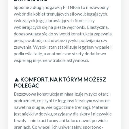
Spodnie z długą nogawką FITNESS to niezawodny
wybór dla kobiet trenujących siłowo, biegających,
ćwiczących jogę, uprawiających fitness czy
wybierających się na piesze wędrówki. Elastyczna,
dopasowująca się do sylwetki konstrukcja zapewnia
pełną swobodę ruchów bez ryzyka podwijania czy
zsuwania. Wysoki stan stabilizuje legginsy w pasie i
podkreśla talię, a anatomiczne strefy dodatkowo
wspierają mięśnie w trakcie aktywności.
🧘 KOMFORT, NA KTÓRYM MOŻESZ
POLEGAĆ
Bezszwowa konstrukcja minimalizuje ryzyko otarć i
podrażnień, co czyni te legginsy idealnym wyborem
nawet na długie, wielogodzinne treningi. Materiał
jest miękki w dotyku, przyjazny dla skóry i niezwykle
trwały – nie traci formy ani koloru nawet po wielu
praniach. Co więcej, ich uniwersalny, sportowo-