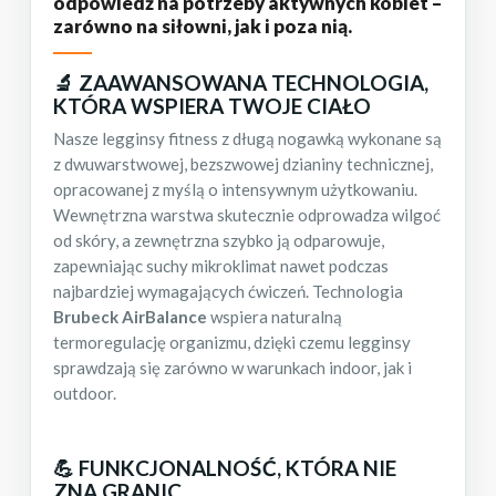
odpowiedź na potrzeby aktywnych kobiet –
zarówno na siłowni, jak i poza nią.
🔬 ZAAWANSOWANA TECHNOLOGIA,
KTÓRA WSPIERA TWOJE CIAŁO
Nasze legginsy fitness z długą nogawką wykonane są
z dwuwarstwowej, bezszwowej dzianiny technicznej,
opracowanej z myślą o intensywnym użytkowaniu.
Wewnętrzna warstwa skutecznie odprowadza wilgoć
od skóry, a zewnętrzna szybko ją odparowuje,
zapewniając suchy mikroklimat nawet podczas
najbardziej wymagających ćwiczeń. Technologia
Brubeck AirBalance
wspiera naturalną
termoregulację organizmu, dzięki czemu legginsy
sprawdzają się zarówno w warunkach indoor, jak i
outdoor.
💪 FUNKCJONALNOŚĆ, KTÓRA NIE
ZNA GRANIC