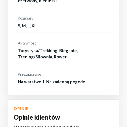
czerwony
,
niebieski
Rozmiary
S
,
M
,
L
,
XL
Aktywność
Turystyka/Trekking
,
Bieganie
,
Trening/Siłownia
,
Rower
Przeznaczenie
Na warstwę 1
,
Na zmienną pogodę
OPINIE
Opinie klientów
Na razie nie ma opinii o produkcie.