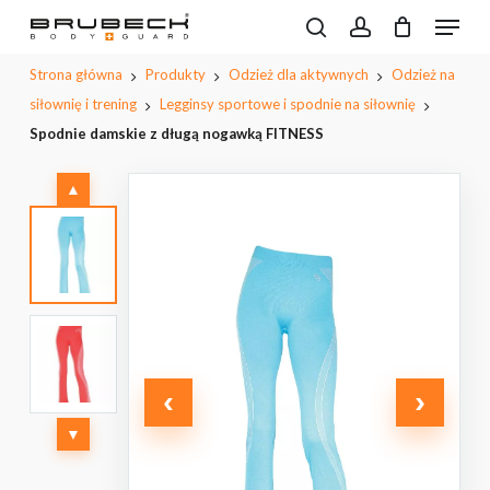
Przeskocz
Menu
do
Wyszukiwarka
search
account
CLOSE
Koszyk
Napisz pierwszą opinię o
produktów
treści
PODGL
Strona główna
Produkty
Odzież dla aktywnych
Odzież na
„Spodnie damskie z długą
KOSZYK
głównej
nogawką FITNESS”
siłownię i trening
Legginsy sportowe i spodnie na siłownię
Spodnie damskie z długą nogawką FITNESS
Musisz się
zalogować
, aby dodać opinię.
▲
‹
›
▼