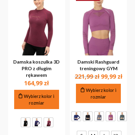
Damska koszulka 3D
Damski Rashguard
PRO z długim
treningowy GYM
rękawem
Pierwotna
Akt
221,99
zł
99,99
zł
164,99
zł
cena
cen
Ten
wynosiła:
wyn
Wybierz kolor i
Ten
produ
Wybierz kolor i
221,99 zł.
99,99
rozmiar
produkt
ma
rozmiar
ma
wiele
wiele
warian
wariantów.
Opcje
Opcje
można
można
wybra