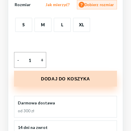
Rozmiar
Jak mierzyć?
?
Dobierz rozmiar
S
M
L
XL
DODAJ DO KOSZYKA
Darmowa dostawa
od 300 zł
14 dni na zwrot