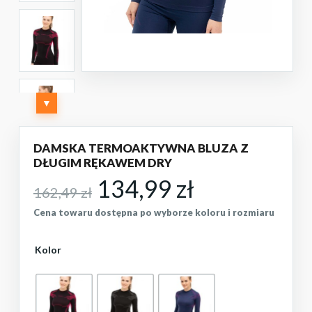
▼
DAMSKA TERMOAKTYWNA BLUZA Z
DŁUGIM RĘKAWEM DRY
Pierwotna
Aktualna
134,99
zł
162,49
zł
cena
cena
Cena towaru dostępna po wyborze koloru i rozmiaru
wynosiła:
wynosi:
Kolor
162,49 zł.
134,99 zł.