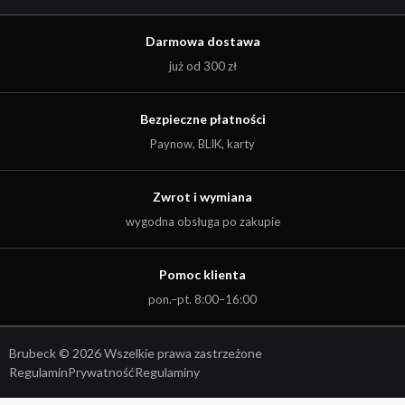
Darmowa dostawa
już od 300 zł
Bezpieczne płatności
Paynow, BLIK, karty
Zwrot i wymiana
wygodna obsługa po zakupie
Pomoc klienta
pon.–pt. 8:00–16:00
Brubeck © 2026 Wszelkie prawa zastrzeżone
Regulamin
Prywatność
Regulaminy
Kwota:
0,00
zł