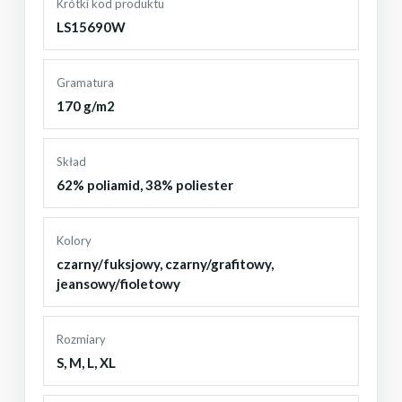
Krótki kod produktu
LS15690W
Gramatura
170 g/m2
Skład
62% poliamid, 38% poliester
Kolory
czarny/fuksjowy
,
czarny/grafitowy
,
jeansowy/fioletowy
Rozmiary
S
,
M
,
L
,
XL