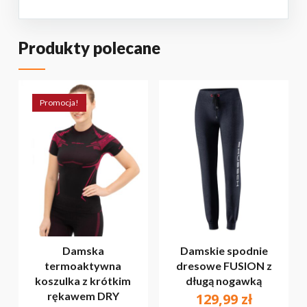
PRZEJDŹ DO SKLEPU
Produkty polecane
Promocja!
Damska
Damskie spodnie
termoaktywna
dresowe FUSION z
koszulka z krótkim
długą nogawką
rękawem DRY
129,99
zł