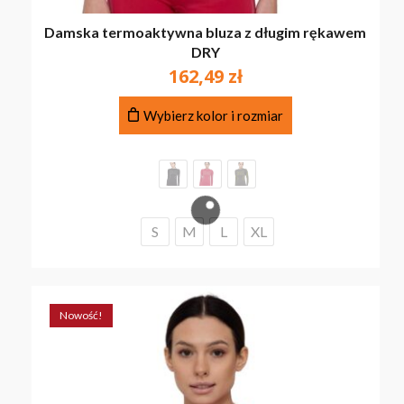
Damska termoaktywna bluza z długim rękawem
DRY
162,49
zł
Ten
Wybierz kolor i rozmiar
produkt
ma
wiele
wariantów.
Opcje
można
S
M
L
XL
wybrać
na
stronie
produktu
Nowość!