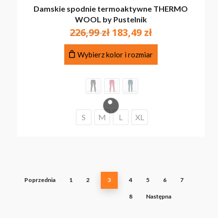
Damskie spodnie termoaktywne THERMO
WOOL by Pustelnik
Pierwotna
Aktualna
226,99
zł
183,49
zł
cena
cena
Ten
wynosiła:
wynosi:
Wybierz kolor i rozmiar
produkt
226,99 zł.
183,49 zł.
ma
wiele
wariantów.
Opcje
można
S
M
L
XL
wybrać
na
stronie
produktu
Poprzednia
1
2
3
4
5
6
7
8
Następna