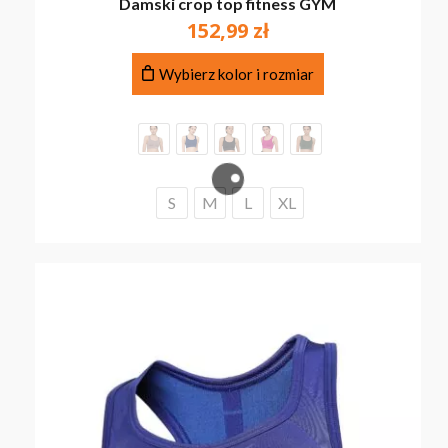
Damski crop top fitness GYM
152,99
zł
Ten
Wybierz kolor i rozmiar
produkt
ma
wiele
wariantów.
Opcje
można
S
M
L
XL
wybrać
na
stronie
produktu