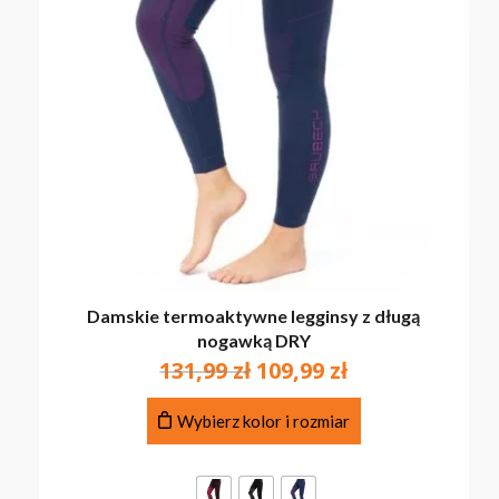
Damskie termoaktywne legginsy z długą
nogawką DRY
Pierwotna
Aktualna
131,99
zł
109,99
zł
cena
cena
Ten
wynosiła:
wynosi:
Wybierz kolor i rozmiar
produkt
131,99 zł.
109,99 zł.
ma
wiele