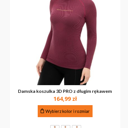
Damska koszulka 3D PRO z długim rękawem
164,99
zł
Ten
Wybierz kolor i rozmiar
produkt
ma
wiele