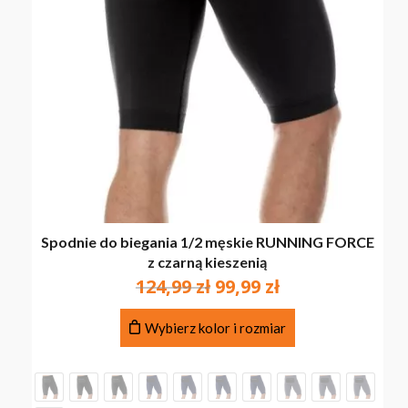
Spodnie do biegania 1/2 męskie RUNNING FORCE
z czarną kieszenią
Pierwotna
Aktualna
124,99
zł
99,99
zł
cena
cena
Ten
wynosiła:
wynosi:
Wybierz kolor i rozmiar
produkt
124,99 zł.
99,99 zł.
ma
wiele
wariantów.