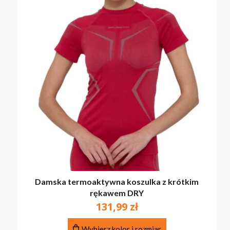
Damska termoaktywna koszulka z krótkim
rękawem DRY
131,99
zł
Ten
Wybierz kolor i rozmiar