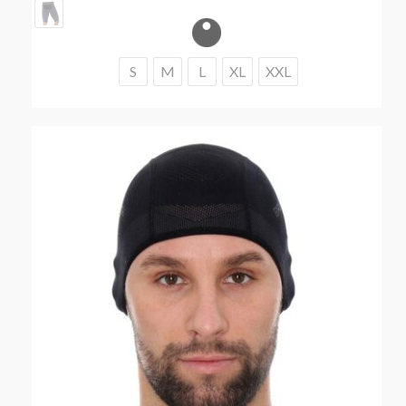
Opcje
można
wybrać
na
S
M
L
XL
XXL
stronie
produktu