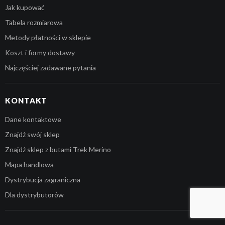
Jak kupować
Tabela rozmiarowa
Metody płatności w sklepie
Koszt i formy dostawy
Najczęściej zadawane pytania
KONTAKT
Dane kontaktowe
Znajdź swój sklep
Znajdź sklep z butami Trek Merino
Mapa handlowa
Kwota:
0,00
zł
Dystrybucja zagraniczna
Dla dystrybutorów
ZOBACZ KOSZYK
DO KASY