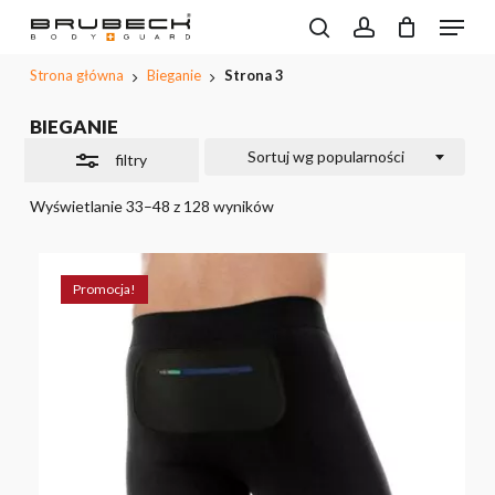
Przeskocz
Menu
do
Wyszukiwarka
search
account
CLOSE
Close
Koszyk
produktów
treści
PODGL
Filters
Strona główna
Bieganie
Strona 3
KOSZYK
głównej
BIEGANIE
Sortuj wg popularności
filtry
Wyświetlanie 33–48 z 128 wyników
Promocja!