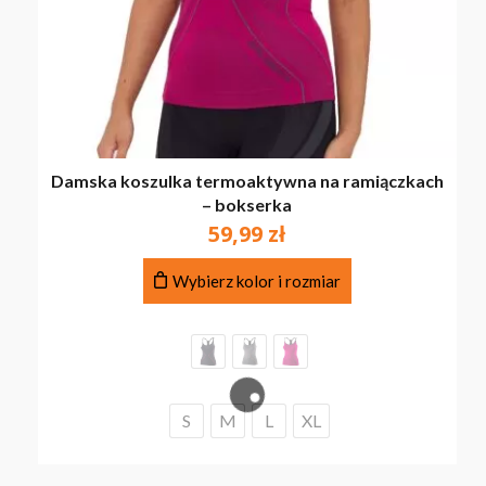
Damska koszulka termoaktywna na ramiączkach
– bokserka
59,99
zł
Ten
Wybierz kolor i rozmiar
produkt
ma
wiele
wariantów.
Opcje
można
S
M
L
XL
wybrać
na
stronie