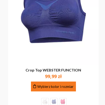
Crop Top WEBSTER FUNCTION
99,99
zł
Ten
Wybierz kolor i rozmiar
produkt
ma
wiele
wariantów.