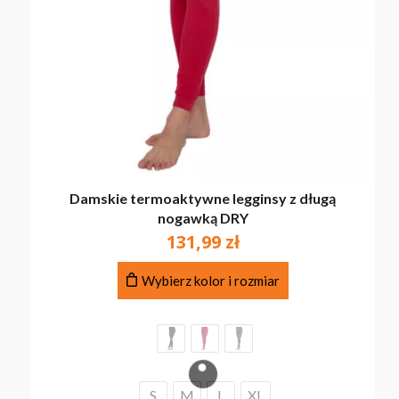
Damskie termoaktywne legginsy z długą
nogawką DRY
131,99
zł
Ten
Wybierz kolor i rozmiar
produkt
ma
wiele
wariantów.
Opcje
można
S
M
L
XL