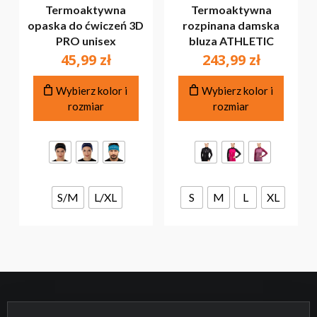
Termoaktywna
Termoaktywna
opaska do ćwiczeń 3D
rozpinana damska
PRO unisex
bluza ATHLETIC
45,99
zł
243,99
zł
Ten
Ten
Wybierz kolor i
Wybierz kolor i
produkt
produ
rozmiar
rozmiar
ma
ma
wiele
wiele
wariantów.
warian
Opcje
Opcje
można
można
wybrać
wybra
S/M
L/XL
S
M
L
XL
na
na
stronie
stroni
produktu
produ