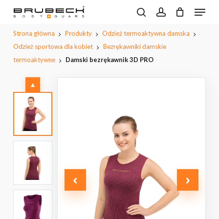
Przeskocz
Menu
do
Wyszukiwarka
search
account
CLOSE
Koszyk
Napisz pierwszą opinię o
produktów
treści
PODGL
Strona główna
Produkty
Odzież termoaktywna damska
„Damski bezrękawnik 3D PRO”
KOSZYK
głównej
Odzież sportowa dla kobiet
Bezrękawniki damskie
Musisz się
zalogować
, aby dodać opinię.
termoaktywne
Damski bezrękawnik 3D PRO
▲
‹
›