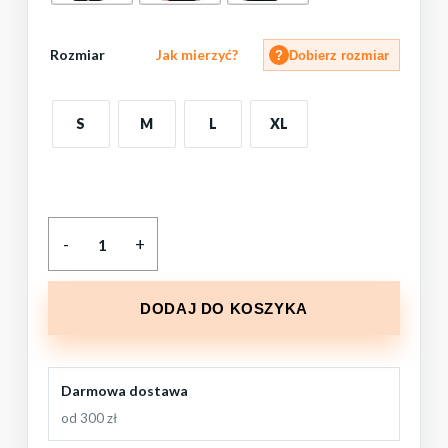
Rozmiar
Jak mierzyć?
?
Dobierz rozmiar
S
M
L
XL
DODAJ DO KOSZYKA
Darmowa dostawa
od 300 zł