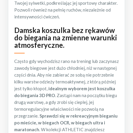
Twojej sylwetki, podkreślając jej sportowy charakter.
Pozwoli również na pełnię ruchów, niezależnie od
intensywności ćwiczeń.
Damska koszulka bez rękawów
do biegania na zmienne warunki
atmosferyczne
.
Często gdy wychodzisz rano na trening lub zaczynasz
zawody biegowe jest dużo chłodniej, niż w następnej
części dnia. Aby nie zabierać ze sobą nie potrzebnie
kilku warstw odzieży termoaktywnej, z którą później
jest tylko kłopot,
idealnym wyborem jest koszulka
do biegania 3D PRO
. Zastąpi nam na początku biegu
drugą warstwę, a gdy zrobi się cieplej, jej
termoregulacyjne właściwości nie pozwolą na
przegrzanie.
Sprawdzi się w rekreacyjnym bieganiu
po mieście, w biegach OCR, w biegach ultra i
maratonach
. W kolekcji ATHLETIC znajdziesz