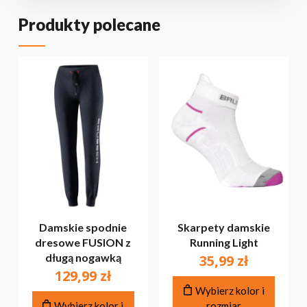
Produkty polecane
Damskie spodnie
Skarpety damskie
dresowe FUSION z
Running Light
długą nogawką
35,99
zł
129,99
zł
Ten
Wybierz kolor i
Ten
produ
Wybierz kolor i
rozmiar