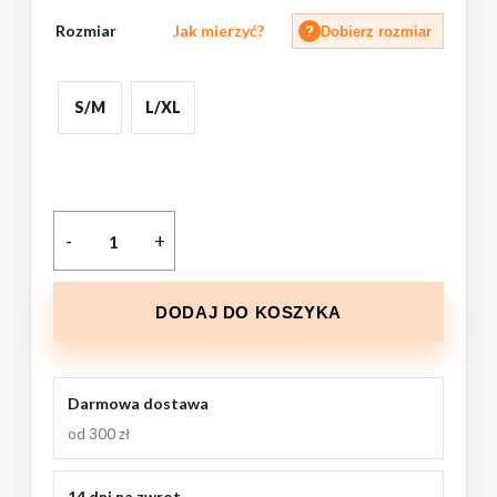
Rozmiar
Jak mierzyć?
?
Dobierz rozmiar
S/M
L/XL
DODAJ DO KOSZYKA
Darmowa dostawa
od 300 zł
14 dni na zwrot