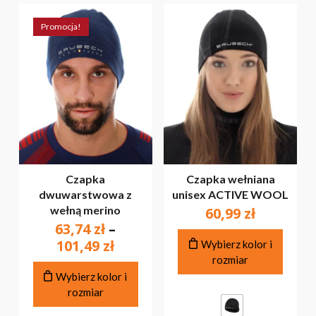
Promocja!
Czapka
Czapka wełniana
dwuwarstwowa z
unisex ACTIVE WOOL
wełną merino
60,99
zł
63,74
zł
–
Ten
Zakres
101,49
zł
Wybierz kolor i
produ
cen:
rozmiar
ma
Ten
od
Wybierz kolor i
wiele
produkt
rozmiar
63,74 zł
warian
ma
do
Opcje
wiele