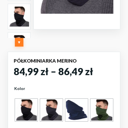
▼
PÓŁKOMINIARKA MERINO
Zakres
84,99
zł
–
86,49
zł
cen:
od
Kolor
84,99 zł
do
86,49 zł