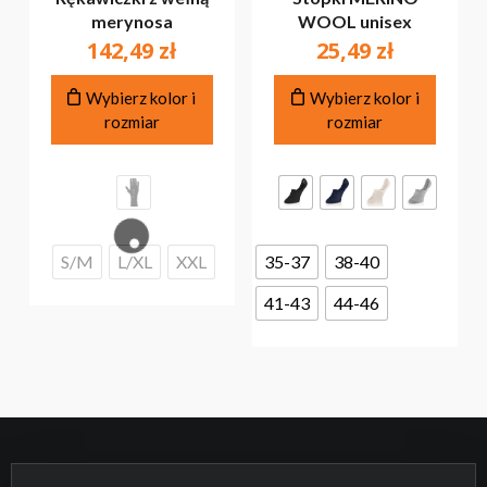
merynosa
WOOL unisex
142,49
zł
25,49
zł
Ten
Ten
Wybierz kolor i
Wybierz kolor i
produkt
produ
rozmiar
rozmiar
ma
ma
wiele
wiele
wariantów.
warian
Opcje
Opcje
można
można
wybrać
wybra
S/M
L/XL
XXL
35-37
38-40
na
na
stronie
stroni
41-43
44-46
produktu
produ