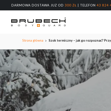
Przeskocz
DARMOWA DOSTAWA JUZ OD
300 ZŁ
| TELEFON
43 824 
do
treści
głównej
Wyszukiw
produktów
Naciśnij E
Strona główna
Szok termiczny – jak go rozpoznać? Przy