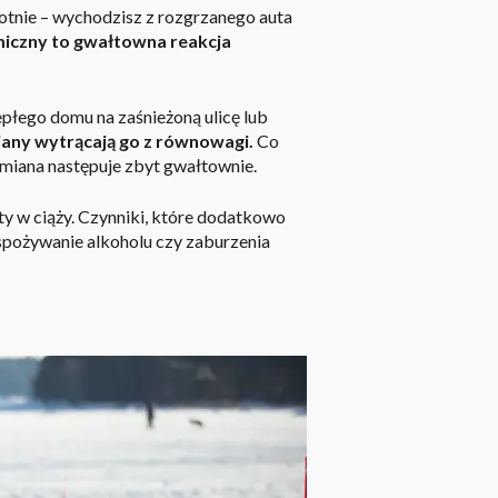
otnie – wychodzisz z rozgrzanego auta
miczny to gwałtowna reakcja
płego domu na zaśnieżoną ulicę lub
miany wytrącają go z równowagi.
Co
zmiana następuje zbyt gwałtownie.
ety w ciąży. Czynniki, które dodatkowo
 spożywanie alkoholu czy
zaburzenia