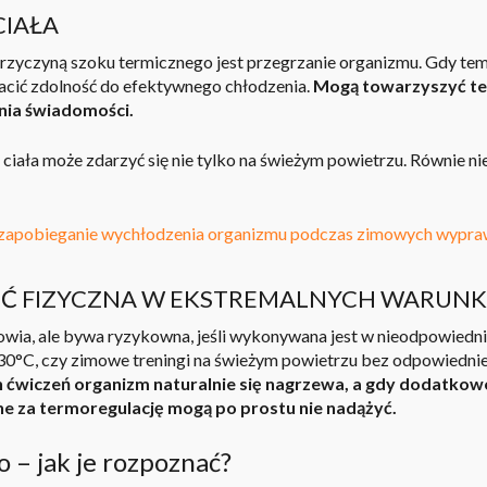
CIAŁA
przyczyną szoku termicznego jest przegrzanie organizmu. Gdy tem
acić zdolność do efektywnego chłodzenia.
Mogą towarzyszyć te
nia świadomości
.
ciała może zdarzyć się nie tylko na świeżym powietrzu. Równie n
i zapobieganie wychłodzenia organizmu podczas zimowych wypr
Ć FIZYCZNA W EKSTREMALNYCH WARUN
owia, ale bywa ryzykowna, jeśli wykonywana jest w nieodpowiedni
 30°C, czy zimowe treningi na świeżym powietrzu bez odpowiedn
 ćwiczeń organizm naturalnie się nagrzewa, a gdy dodatkow
e za termoregulację mogą po prostu nie nadążyć.
 – jak je rozpoznać?