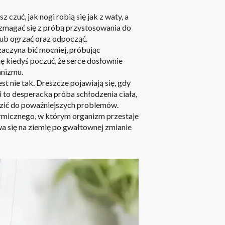
 czuć, jak nogi robią się jak z waty, a
 zmagać się z próbą przystosowania do
 lub ogrzać oraz odpocząć.
 zaczyna bić mocniej, próbując
ię kiedyś poczuć, że serce dosłownie
anizmu.
st nie tak. Dreszcze pojawiają się, gdy
 to desperacka próba schłodzenia ciała,
dzić do poważniejszych problemów.
termicznego, w którym organizm przestaje
wa się na ziemię po gwałtownej zmianie