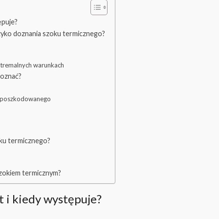
ępuje?
yzyko doznania szoku termicznego?
stremalnych warunkach
poznać?
a poszkodowanego
oku termicznego?
szokiem termicznym?
t i kiedy występuje?