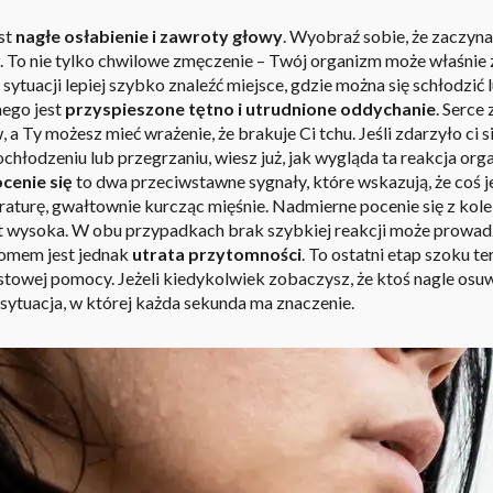
st
nagłe osłabienie i zawroty głowy
. Wyobraź sobie, że zaczynasz
 To nie tylko chwilowe zmęczenie – Twój organizm może właśnie
 sytuacji lepiej szybko znaleźć miejsce, gdzie można się schłodzić
ego jest
przyspieszone tętno i utrudnione oddychanie
. Serce
a Ty możesz mieć wrażenie, że brakuje Ci tchu. Jeśli zdarzyło ci s
chłodzeniu lub przegrzaniu, wiesz już, jak wygląda ta reakcja org
cenie się
to dwa przeciwstawne sygnały, które wskazują, że coś je
aturę, gwałtownie kurcząc mięśnie. Nadmierne pocenie się z kolei
yt wysoka. W obu przypadkach brak szybkiej reakcji może prowa
omem jest jednak
utrata przytomności
. To ostatni etap szoku 
astowej pomocy. Jeżeli kiedykolwiek zobaczysz, że ktoś nagle osu
o sytuacja, w której każda sekunda ma znaczenie.