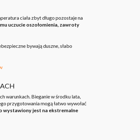
peratura ciała zbyt długo pozostaje na
mu uczucie oszołomienia, zawroty
iebezpieczne bywają duszne, słabo
aw
KACH
ch warunkach. Bieganie w środku lata,
iego przygotowania mogą łatwo wywołać
o wystawiony jest na ekstremalne