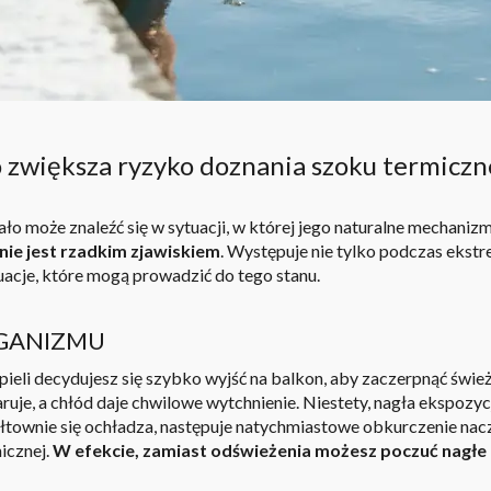
o zwiększa ryzyko doznania szoku termicz
ło może znaleźć się w sytuacji, w której jego naturalne mechaniz
nie jest rzadkim zjawiskiem
. Występuje nie tylko podczas eks
acje, które mogą prowadzić do tego stanu.
GANIZMU
ąpieli decydujesz się szybko wyjść na balkon, aby zaczerpnąć świ
aruje, a chłód daje chwilowe wytchnienie. Niestety, nagła ekspozy
townie się ochładza, następuje natychmiastowe
obkurczenie nac
icznej.
W efekcie, zamiast odświeżenia możesz poczuć nagłe