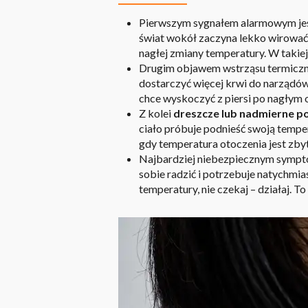
Pierwszym sygnałem alarmowym je
świat wokół zaczyna lekko wirować.
nagłej zmiany temperatury. W takiej
Drugim objawem wstrząsu termiczn
dostarczyć więcej krwi do narządów, 
chce wyskoczyć z piersi po nagłym o
Z kolei
dreszcze lub nadmierne po
ciało próbuje podnieść swoją temper
gdy temperatura otoczenia jest zb
Najbardziej niebezpiecznym sympt
sobie radzić i potrzebuje natychmi
temperatury, nie czekaj – działaj. T