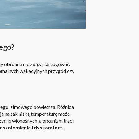
nego?
my obronne nie zdążą zareagować.
tremalnych wakacyjnych przygód czy
eżego, zimowego powietrza. Różnica
cja na tak niską temperaturę może
zyń krwionośnych
, a organizm traci
 oszołomienie i dyskomfort.