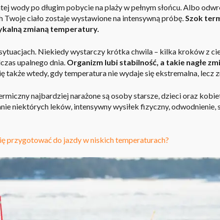
ej wody po długim pobycie na plaży w pełnym słońcu. Albo odwr
ch Twoje ciało zostaje wystawione na intensywną próbę.
Szok ter
dykalną zmianą temperatury.
ytuacjach. Niekiedy wystarczy krótka chwila – kilka kroków z cie
czas upalnego dnia.
Organizm lubi stabilność, a takie nagłe z
ę także wtedy, gdy temperatura nie wydaje się ekstremalna, lecz 
termiczny
najbardziej narażone są
osoby starsze
, dzieci oraz kobi
nie niektórych leków
, intensywny wysiłek fizyczny, odwodnienie,
się przygotować do jazdy w niskich temperaturach?