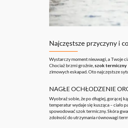
Najczęstsze przyczyny i c
Wystarczy moment nieuwagi, a Twoje cia
Chociaż brzmi groźnie,
szok termiczny 
zimowych eskapad. Oto najczęstsze sytu
NAGŁE OCHŁODZENIE OR
Wyobraź sobie, że po długiej, gorącej k
temperatur wydaje się kusząca – ciało p
spowodować szok termiczny. Skóra gwał
zdolność do utrzymania równowagi term