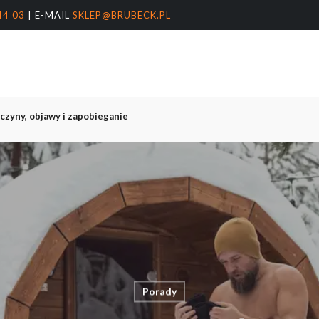
44 03
| E-MAIL
SKLEP@BRUBECK.PL
Koszyk
arka
nter, aby wyszukać lub ESC, aby zamknąć
czyny, objawy i zapobieganie
Porady