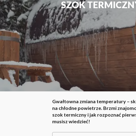
SZOK TERMICZNY
Gwałtowna zmiana temperatury – skok
na chłodne powietrze. Brzmi znajom
szok termiczny i jak rozpoznać pier
musisz wiedzieć!