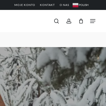
MOJE KONTO
KONTAKT
O NAS
POLISH
CLOSE
PODGL
KOSZYK
search
account
Menu