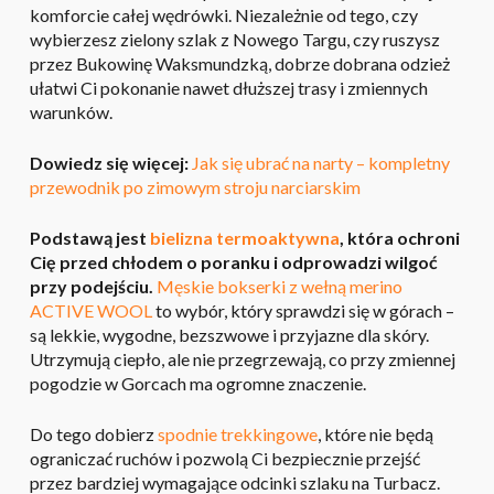
komforcie całej wędrówki. Niezależnie od tego, czy
wybierzesz zielony szlak z Nowego Targu, czy ruszysz
przez Bukowinę Waksmundzką, dobrze dobrana odzież
ułatwi Ci pokonanie nawet dłuższej trasy i zmiennych
warunków.
Dowiedz się więcej:
Jak się ubrać na narty – kompletny
przewodnik po zimowym stroju narciarskim
Podstawą jest
bielizna termoaktywna
, która ochroni
Cię przed chłodem o poranku i odprowadzi wilgoć
przy podejściu.
Męskie bokserki z wełną merino
ACTIVE WOOL
to wybór, który sprawdzi się w górach –
są lekkie, wygodne, bezszwowe i przyjazne dla skóry.
Utrzymują ciepło, ale nie przegrzewają, co przy zmiennej
pogodzie w Gorcach ma ogromne znaczenie.
Do tego dobierz
spodnie trekkingowe
, które nie będą
ograniczać ruchów i pozwolą Ci bezpiecznie przejść
przez bardziej wymagające odcinki szlaku na Turbacz.