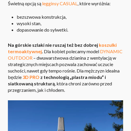
Świetną opcją są
legginsy CASUAL
, które wyróżnia:
bezszwowa konstrukcja,
wysoki stan,
dopasowanie do sylwetki.
Na górskie szlaki nie ruszaj też bez dobrej
koszulki
termoaktywnej
.
Dla kobiet polecamy model
DYNAMIC
OUTDOOR
– dwuwarstwowa dzianina z wentylacją w
strategicznych miejscach pozwala zachować uczucie
suchości, nawet gdy tempo rośnie. Dla mężczyzn idealna
będzie
3D PRO
z technologią „plastra miodu” i
siatkowaną strukturą
, która chroni zarówno przed
przegrzaniem, jak i chłodem.