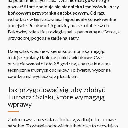
najpopularniejszych, ale… Właśnie dlatego warto go
poznać!
Start znajduje się niedaleko leśniczówki, przy
końcowym przystanku autobusowym
. Od razu
wchodzisz w las i zaczynasz łagodne, ale konsekwentne
podejście. Po około 1,5 godziny marszu dotrzesz do
Bukowiny Miejskiej, rozległej hali z panoramą na Gorce, a
przy dobrej pogodzie także na Tatry.
Dalej szlak wiedzie w kierunku schroniska, mijając
mniejsze polany i kolejne punkty widokowe. Czas
przejścia wynosi około 2,5 godziny, a na trasie nie ma
technicznie trudnych odcinków. To świetny wybór na
całodzienną wycieczkę z plecakiem.
Jak przygotować się, aby zdobyć
Turbacz? Szlaki, które wymagają
wprawy
Zanim ruszysz na szlak na Turbacz, zadbaj o to, co masz
na sobie. To właśnie odpowiedni ubiór często decyduje o