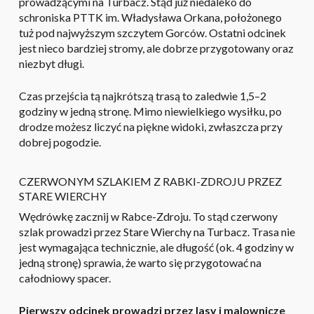
prowadzącymi na Turbacz. Stąd już niedaleko do
schroniska PTTK im. Władysława Orkana, położonego
tuż pod najwyższym szczytem Gorców. Ostatni odcinek
jest nieco bardziej stromy, ale dobrze przygotowany oraz
niezbyt długi.
Czas przejścia tą najkrótszą trasą to zaledwie 1,5–2
godziny w jedną stronę. Mimo niewielkiego wysiłku, po
drodze możesz liczyć na piękne widoki, zwłaszcza przy
dobrej pogodzie.
CZERWONYM SZLAKIEM Z RABKI-ZDROJU PRZEZ
STARE WIERCHY
Wędrówkę zacznij w Rabce-Zdroju. To stąd czerwony
szlak prowadzi przez Stare Wierchy na Turbacz. Trasa nie
jest wymagająca technicznie, ale długość (ok. 4 godziny w
jedną stronę) sprawia, że warto się przygotować na
całodniowy spacer.
Pierwszy odcinek prowadzi przez lasy i malownicze