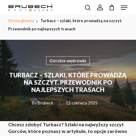
Przeskocz
Menu
do
Wyszukiwarka
search
account
CLOSE
Koszyk
produktów
treści
PODGL
Strona główna
Turbacz – szlaki, które prowadzą na szczyt.
KOSZYK
głównej
Przewodnik po najlepszych trasach
Górskie wędrówki
TURBACZ – SZLAKI, KTÓRE PROWADZĄ
NA SZCZYT. PRZEWODNIK PO
NAJLEPSZYCH TRASACH
By
Brubeck
12 czerwca 2025
Chcesz zdobyć Turbacz? Szlaki na najwyższy szczyt
Gorców, które poznasz w artykule, to opcje zarówno