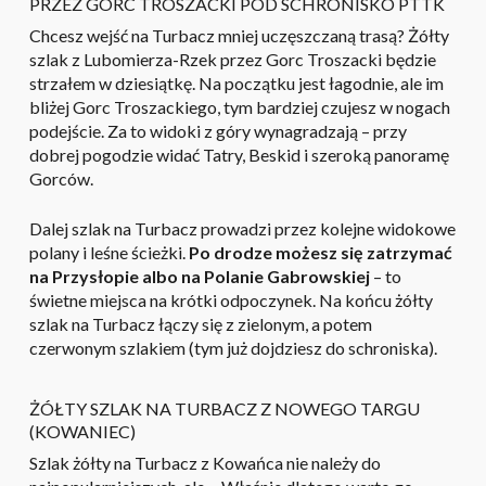
PRZEZ GORC TROSZACKI POD SCHRONISKO PTTK
Chcesz wejść na Turbacz mniej uczęszczaną trasą? Żółty
szlak z Lubomierza-Rzek przez Gorc Troszacki będzie
strzałem w dziesiątkę. Na początku jest łagodnie, ale im
bliżej Gorc Troszackiego, tym bardziej czujesz w nogach
podejście. Za to widoki z góry wynagradzają – przy
dobrej pogodzie widać Tatry, Beskid i szeroką panoramę
Gorców.
Dalej szlak na Turbacz prowadzi przez kolejne widokowe
polany i leśne ścieżki.
Po drodze możesz się zatrzymać
na Przysłopie albo na Polanie Gabrowskiej
– to
świetne miejsca na krótki odpoczynek. Na końcu żółty
szlak na Turbacz łączy się z zielonym, a potem
czerwonym szlakiem (tym już dojdziesz do schroniska).
ŻÓŁTY SZLAK NA TURBACZ Z NOWEGO TARGU
(KOWANIEC)
Szlak żółty na Turbacz z Kowańca nie należy do