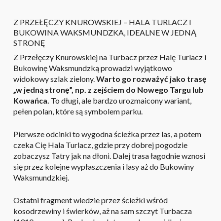
Z PRZEŁĘCZY KNUROWSKIEJ – HALA TURLACZ I
BUKOWINA WAKSMUNDZKA, IDEALNE W JEDNĄ
STRONĘ
Z Przełęczy Knurowskiej na Turbacz przez Halę Turlacz i
Bukowinę Waksmundzką prowadzi wyjątkowo
widokowy szlak zielony.
Warto go rozważyć jako trasę
„w jedną stronę”, np. z zejściem do Nowego Targu lub
Kowańca.
To długi, ale bardzo urozmaicony wariant,
pełen polan, które są symbolem parku.
Pierwsze odcinki to wygodna ścieżka przez las, a potem
BRAK PRODUKTÓW W KOSZYKU.
czeka Cię Hala Turlacz, gdzie przy dobrej pogodzie
zobaczysz Tatry jak na dłoni. Dalej trasa łagodnie wznosi
się przez kolejne wypłaszczenia i lasy aż do Bukowiny
PRZEJDŹ DO SKLEPU
Waksmundzkiej.
Ostatni fragment wiedzie przez ścieżki wśród
kosodrzewiny i świerków, aż na sam szczyt Turbacza