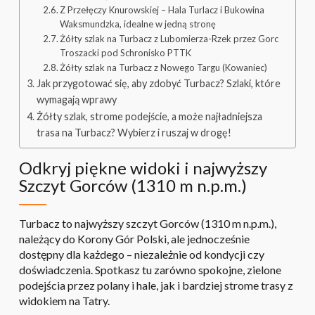
Z Przełęczy Knurowskiej – Hala Turlacz i Bukowina
Waksmundzka, idealne w jedną stronę
Żółty szlak na Turbacz z Lubomierza-Rzek przez Gorc
Troszacki pod Schronisko PTTK
Żółty szlak na Turbacz z Nowego Targu (Kowaniec)
Jak przygotować się, aby zdobyć Turbacz? Szlaki, które
wymagają wprawy
Żółty szlak, strome podejście, a może najładniejsza
trasa na Turbacz? Wybierz i ruszaj w drogę!
Odkryj piękne widoki i najwyższy
Szczyt Gorców (1310 m n.p.m.)
Turbacz to najwyższy szczyt Gorców (1310 m n.p.m.),
należący do Korony Gór Polski, ale jednocześnie
dostępny dla każdego – niezależnie od kondycji czy
doświadczenia. Spotkasz tu zarówno spokojne, zielone
podejścia przez polany i hale, jak i bardziej strome trasy z
widokiem na Tatry.