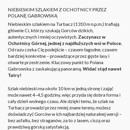
NIEBIESKIM SZLAKIEM Z OCHOTNICY PRZEZ
POLANĘ GABROWSKĄ
Niebieskim szlakiem na Turbacz (1310 m n.p.m.) trafiają
głównie Ci, którzy szukają Gorców dzikich,
autentycznych i mniej oczywistych.
Zaczynasz w
Ochotnicy Górnej, jednej z najdłuższych wsi w Polsce.
Od razu czeka Cię podejście – czasem łagodne, czasem
bardziej konkretne – prowadzące przez gęste lasy i
otwarte przestrzenie. Kluczowy punkt to Polana
Gabrowska z zaskakującą panoramą.
Widać stąd nawet
Tatry!
Szlak niebieski ma około 10 km w jedną stronę i zająć
może nawet 4–4,5 godziny, więc przyda się dobra forma i
cały dzień wolnego czasu. Ale dzięki temu, że szlak na
Turbacz prowadzi przez mniej znane tereny, możesz
doświadczyć Gorców w ich najbardziej naturalnej wersji –
bez asfaltu, bez straganów, za to z lasem, ciszą oraz
prawdziwą górską satysfakcją.