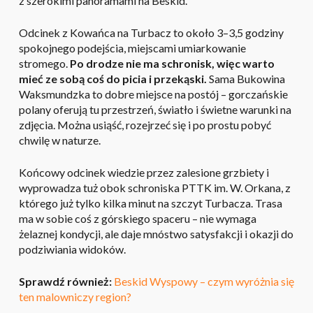
z szerokimi panoramami na Beskid.
Odcinek z Kowańca na Turbacz to około 3–3,5 godziny
spokojnego podejścia, miejscami umiarkowanie
stromego.
Po drodze nie ma schronisk, więc warto
mieć ze sobą coś do picia i przekąski.
Sama Bukowina
Waksmundzka to dobre miejsce na postój – gorczańskie
polany oferują tu przestrzeń, światło i świetne warunki na
zdjęcia. Można usiąść, rozejrzeć się i po prostu pobyć
chwilę w naturze.
Końcowy odcinek wiedzie przez zalesione grzbiety i
wyprowadza tuż obok schroniska PTTK im. W. Orkana, z
którego już tylko kilka minut na szczyt Turbacza. Trasa
ma w sobie coś z górskiego spaceru – nie wymaga
żelaznej kondycji, ale daje mnóstwo satysfakcji i okazji do
podziwiania widoków.
Sprawdź również:
Beskid Wyspowy – czym wyróżnia się
ten malowniczy region?