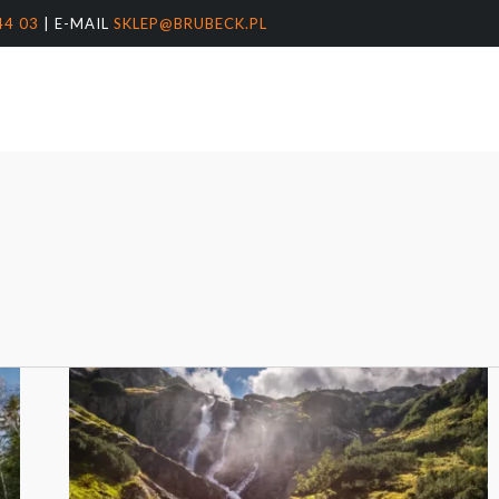
44 03
| E-MAIL
SKLEP@BRUBECK.PL
Koszyk
arka
nter, aby wyszukać lub ESC, aby zamknąć