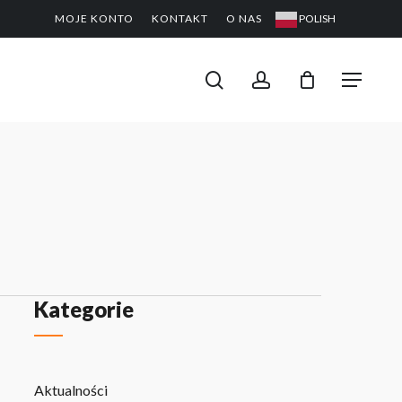
MOJE KONTO
KONTAKT
O NAS
POLISH
CLOSE
PODGL
KOSZYK
search
account
Menu
Kategorie
Aktualności