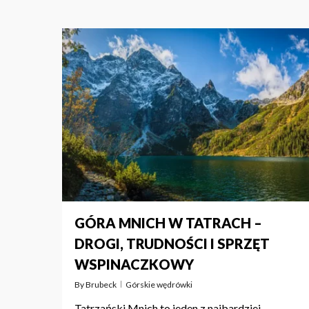
GÓRA MNICH W TATRACH –
DROGI, TRUDNOŚCI I SPRZĘT
WSPINACZKOWY
By
Brubeck
Górskie wędrówki
Tatrzański Mnich to jeden z najbardziej