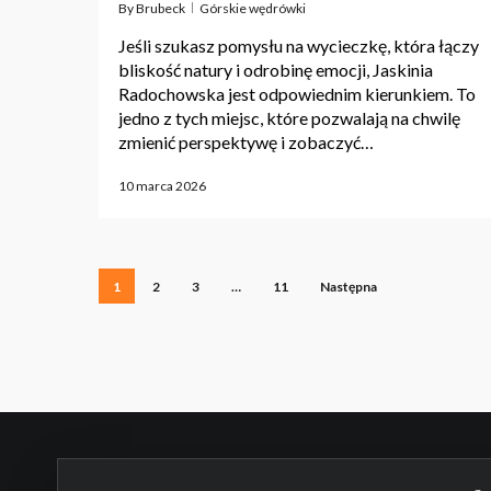
By
Brubeck
Górskie wędrówki
Jeśli szukasz pomysłu na wycieczkę, która łączy
bliskość natury i odrobinę emocji, Jaskinia
Radochowska jest odpowiednim kierunkiem. To
jedno z tych miejsc, które pozwalają na chwilę
zmienić perspektywę i zobaczyć…
10 marca 2026
1
2
3
…
11
Następna