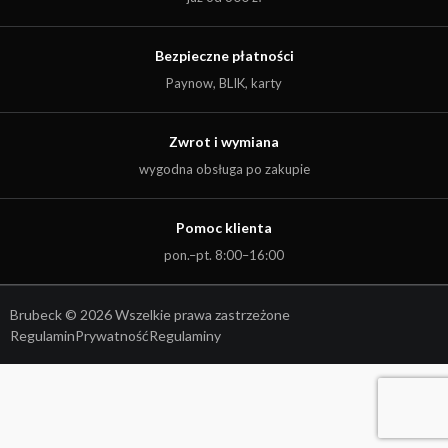
Bezpieczne płatności
Paynow, BLIK, karty
Zwrot i wymiana
wygodna obsługa po zakupie
Pomoc klienta
pon.–pt. 8:00–16:00
Brubeck © 2026 Wszelkie prawa zastrzeżone
Regulamin
Prywatność
Regulaminy
Kwota:
0,00
zł
ZOBACZ KOSZYK
DO KASY