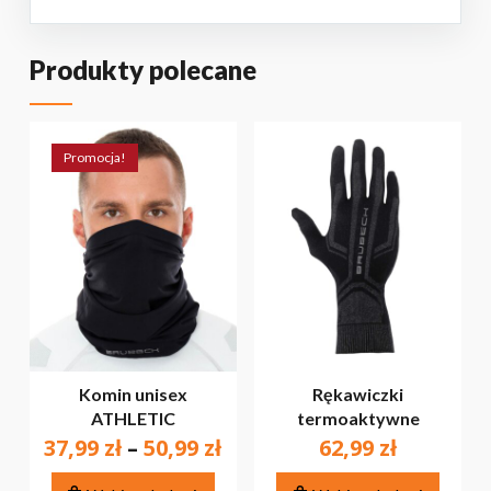
Produkty polecane
Promocja!
BRAK PRODUKTÓW W KOSZYKU.
PRZEJDŹ DO SKLEPU
Komin unisex
Rękawiczki
ATHLETIC
termoaktywne
Zakres
37,99
zł
–
50,99
zł
62,99
zł
cen:
Ten
Ten