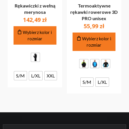
Rękawiczki z wełną
Termoaktywne
merynosa
rękawki rowerowe 3D
PRO unisex
142,49
zł
55,99
zł
Ten
Wybierz kolor i
produkt
Ten
rozmiar
Wybierz kolor i
ma
produ
rozmiar
wiele
ma
wariantów.
wiele
Opcje
warian
można
Opcje
wybrać
można
S/M
L/XL
XXL
na
wybra
S/M
L/XL
stronie
na
produktu
stroni
produ