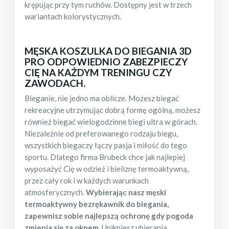
krępując przy tym ruchów. Dostępny jest w trzech
wariantach kolorystycznych.
MĘSKA KOSZULKA DO BIEGANIA
3D
PRO ODPOWIEDNIO ZABEZPIECZY
CIĘ NA KAŻDYM TRENINGU CZY
ZAWODACH.
Bieganie, nie jedno ma oblicze. Możesz biegać
rekreacyjne utrzymując dobrą formę ogólną, możesz
również biegać wielogodzinne biegi ultra w górach.
Niezależnie od preferowanego rodzaju biegu,
wszystkich biegaczy łączy pasja i miłość do tego
sportu. Dlatego firma Brubeck chce jak najlepiej
wyposażyć Cię w odzież i bieliznę termoaktywną,
przez cały rok i w każdych warunkach
atmosferycznych.
Wybierając nasz męski
termoaktywny bezrękawnik do biegania,
zapewnisz sobie najlepszą ochronę gdy pogoda
zmienia się za oknem
. Unikniesz ubierania