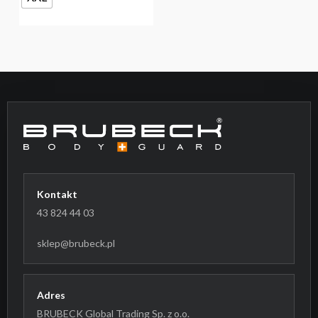
produktu
Kontakt
43 824 44 03
sklep@brubeck.pl
Adres
BRUBECK Global Trading Sp. z o.o.