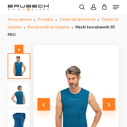
Przeskocz
Menu
do
Wyszukiwarka
search
account
CLOSE
Koszyk
Napisz pierwszą opinię o
produktów
treści
PODGL
Strona główna
Produkty
Odzież dla aktywnych
Odzież do
„Męski bezrękawnik 3D PRO”
KOSZYK
głównej
biegania
Bezrękawniki do biegania
Męski bezrękawnik 3D
Musisz się
zalogować
, aby dodać opinię.
PRO
▲
‹
›