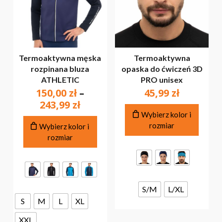
Termoaktywna męska
Termoaktywna
rozpinana bluza
opaska do ćwiczeń 3D
ATHLETIC
PRO unisex
150,00
zł
–
45,99
zł
Zakres
243,99
zł
Ten
cen:
Wybierz kolor i
produ
Ten
rozmiar
od
Wybierz kolor i
ma
produkt
rozmiar
150,00 zł
wiele
ma
do
warian
wiele
243,99 zł
Opcje
wariantów.
można
Opcje
wybra
można
S/M
L/XL
na
wybrać
S
M
L
XL
stroni
na
produ
stronie
XXL