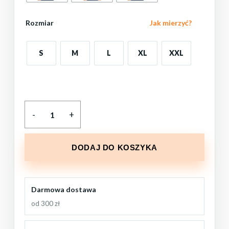
Rozmiar
Jak mierzyć?
S
M
L
XL
XXL
DODAJ DO KOSZYKA
Darmowa dostawa
od 300 zł