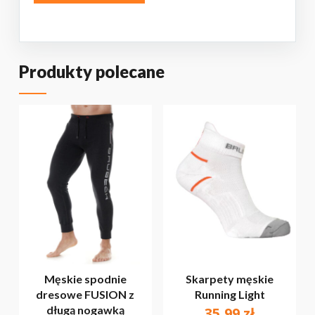
Produkty polecane
Męskie spodnie
Skarpety męskie
dresowe FUSION z
Running Light
długą nogawką
35,99
zł