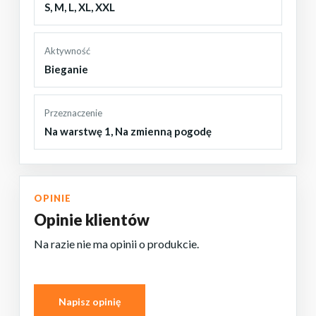
S
,
M
,
L
,
XL
,
XXL
Aktywność
Bieganie
Przeznaczenie
Na warstwę 1
,
Na zmienną pogodę
BRAK PRODUKTÓW W KOSZYKU.
OPINIE
PRZEJDŹ DO SKLEPU
Opinie klientów
Na razie nie ma opinii o produkcie.
Napisz opinię