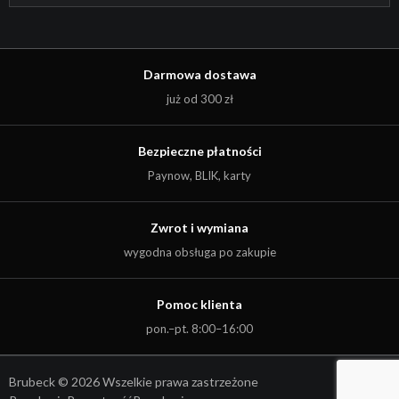
Darmowa dostawa
już od 300 zł
Bezpieczne płatności
Paynow, BLIK, karty
Zwrot i wymiana
wygodna obsługa po zakupie
Pomoc klienta
Kwota:
0,00
zł
pon.–pt. 8:00–16:00
ZOBACZ KOSZYK
DO KASY
Brubeck © 2026 Wszelkie prawa zastrzeżone