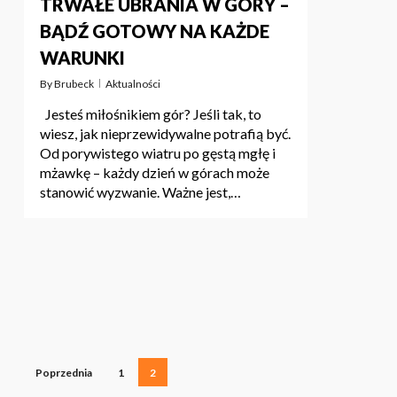
TRWAŁE UBRANIA W GÓRY –
BĄDŹ GOTOWY NA KAŻDE
WARUNKI
By
Brubeck
Aktualności
Jesteś miłośnikiem gór? Jeśli tak, to
wiesz, jak nieprzewidywalne potrafią być.
Od porywistego wiatru po gęstą mgłę i
BRAK PRODUKTÓW W KOSZYKU.
mżawkę – każdy dzień w górach może
stanowić wyzwanie. Ważne jest,…
PRZEJDŹ DO SKLEPU
Poprzednia
1
2