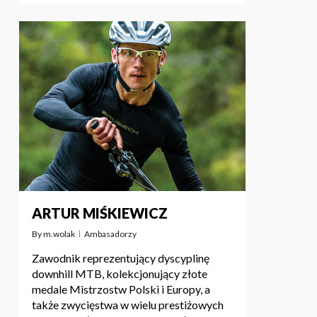
BRAK PRODUKTÓW W KOSZYKU.
PRZEJDŹ DO SKLEPU
ARTUR MIŚKIEWICZ
By
m.wolak
Ambasadorzy
Zawodnik reprezentujący dyscyplinę
downhill MTB, kolekcjonujący złote
medale Mistrzostw Polski i Europy, a
także zwycięstwa w wielu prestiżowych