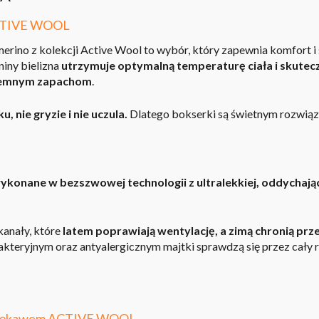
 ACTIVE WOOL
rino z kolekcji Active Wool to wybór, który zapewnia komfort i
iny bielizna
utrzymuje optymalną temperaturę ciała i skutec
yjemnym zapachom
.
 nie gryzie i nie uczula.
Dlatego bokserki są świetnym rozwiąza
ykonane w bezszwowej technologii z ultralekkiej, oddychając
kanały, które
latem poprawiają wentylację, a zimą chronią pr
kteryjnym oraz antyalergicznym majtki sprawdzą się przez cały r
im rękawem ACTIVE WOOL