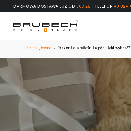
Przeskocz
DARMOWA DOSTAWA JUZ OD
300 ZŁ
| TELEFON
43 824 
do
treści
głównej
Wyszukiw
produktów
Naciśnij E
Strona główna
Prezent dla miłośnika gór – jaki wybrać?