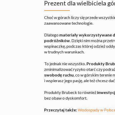
Prezent dla wielbiciela g
Choć w górach liczy się przede wszystk
zaawansowane technologie.
Dlatego
materiały wykorzystywane d
podróżników
. Dzięki nim można przet
wspinaczkę, podczas której odzież oddyc
w trudnych warunkach.
To jednak nie wszystko.
Produkty Brube
zminimalizować ryzyko otarć czy podra
swobodę ruchu
, co w górskim terenie
i wspierasz jego pasję, ale też chcesz dać
Produkty Brubeck to również
inwestycj
bez obaw o dyskomfort.
Przeczytaj także:
Wodospady w Polsce