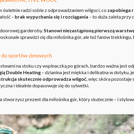
świetnie radzi sobie z odprowadzaniem wilgoci, co
zapobiega r
małość –
brak wypychania się i rozciągania
– to duża zaleta przy
tdoorowej garderoby.
Stanowi niezastąpioną pierwszą warstwę
oskonale sprawdzi się
dla miłośnika gór
, ale też fanów trekkingu,
do sportów zimowych
ństwami na stoku czy wspinaczką po górach, bardzo ważna jest o
ią Double Heating
– dzianina jest miękka i delikatna w dotyku,
ukcja skutecznie odprowadza wilgoć
, więc skóra pozostaje 
styczna i idealnie dopasowuje się do sylwetki.
 a stworzysz
prezent dla miłośnika gór
, który skutecznie – i styl