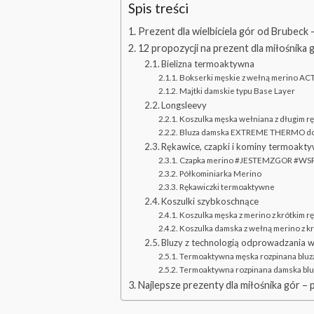
Spis treści
Prezent dla wielbiciela gór od Brubeck
12 propozycji na prezent dla miłośnika
Bielizna termoaktywna
Bokserki męskie z wełną merino A
Majtki damskie typu Base Layer
Longsleevy
Koszulka męska wełniana z długim
Bluza damska EXTREME THERMO do
Rękawice, czapki i kominy termoakt
Czapka merino #JESTEMZGOR #W
Półkominiarka Merino
Rękawiczki termoaktywne
Koszulki szybkoschnące
Koszulka męska z merino z krótki
Koszulka damska z wełną merino z
Bluzy z technologią odprowadzania w
Termoaktywna męska rozpinana blu
Termoaktywna rozpinana damska bl
Najlepsze prezenty dla miłośnika gór – 