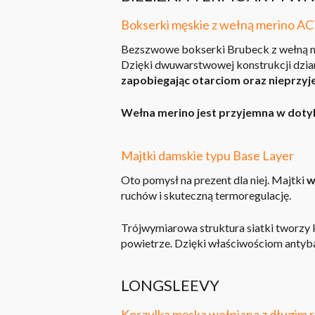
Bokserki męskie z wełną merino
Bezszwowe bokserki Brubeck z wełną me
Dzięki dwuwarstwowej konstrukcji dzian
zapobiegając otarciom oraz nieprz
Wełna merino jest przyjemna w dotyku,
Majtki damskie typu Base Layer
Oto pomysł na prezent dla niej. Majtki
w
ruchów i skuteczną termoregulację.
Trójwymiarowa struktura siatki tworzy 
powietrze. Dzięki właściwościom antyba
LONGSLEEVY
Koszulka męska wełniana z dług