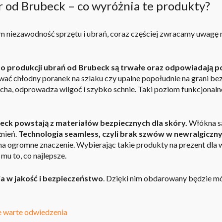
ór od Brubeck – co wyróżnia te produkty?
im niezawodność sprzętu i ubrań, coraz częściej zwracamy uwagę 
o produkcji ubrań od Brubeck są trwałe oraz odpowiadają
rwać chłodny poranek na szlaku czy upalne popołudnie na grani b
ha, odprowadza wilgoć i szybko schnie. Taki poziom funkcjonalno
ck powstają z materiałów bezpiecznych dla skóry.
Włókna są
żnień.
Technologia seamless, czyli brak szwów w newralgiczny
 ma ogromne znaczenie. Wybierając takie produkty na
prezent dla w
 mu to, co najlepsze.
a w jakość i bezpieczeństwo
.
Dzięki nim obdarowany będzie móg
 warte odwiedzenia