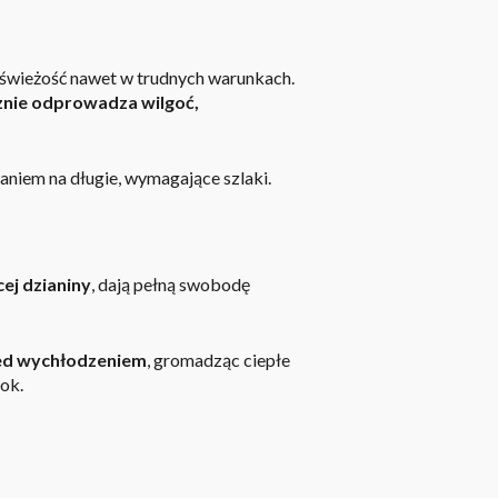
 świeżość nawet w trudnych warunkach.
znie odprowadza wilgoć,
niem na długie, wymagające szlaki.
ej dzianiny
, dają pełną swobodę
zed wychłodzeniem
, gromadząc ciepłe
ok.