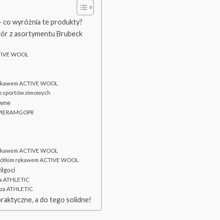
 – co wyróżnia te produkty?
 gór z asortymentu Brubeck
CTIVE WOOL
 rękawem ACTIVE WOOL
 sportów zimowych
ywne
SPIERAMGOPR
m rękawem ACTIVE WOOL
 krótkim rękawem ACTIVE WOOL
ilgoci
za ATHLETIC
uza ATHLETIC
praktyczne, a do tego solidne!