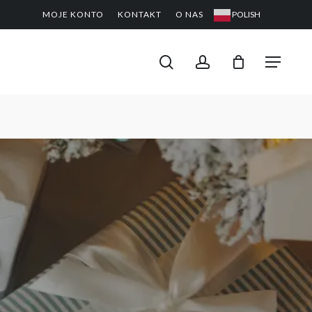
MOJE KONTO
KONTAKT
O NAS
POLISH
CLOSE
PODGL
KOSZYK
search
account
Menu