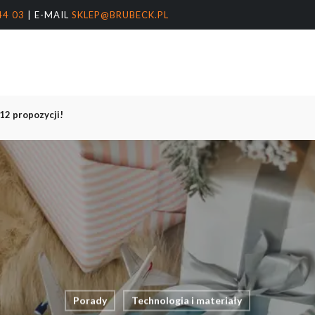
44 03
| E-MAIL
SKLEP@BRUBECK.PL
Koszyk
arka
nter, aby wyszukać lub ESC, aby zamknąć
 12 propozycji!
Porady
Technologia i materiały