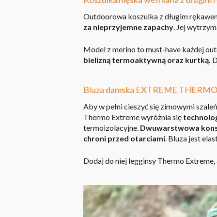
Outdoorowa koszulka z długim rękawem 
za nieprzyjemne zapachy
. Jej wytrzy
Model z merino to must-have każdej ou
bielizną termoaktywną oraz kurtką.
D
Bluza damska EXTREME THERMO 
Aby w pełni cieszyć się zimowymi szale
Thermo Extreme wyróżnia się
technolog
termoizolacyjne.
Dwuwarstwowa konstr
chroni przed otarciami
. Bluza jest ela
Dodaj do niej legginsy Thermo Extreme,