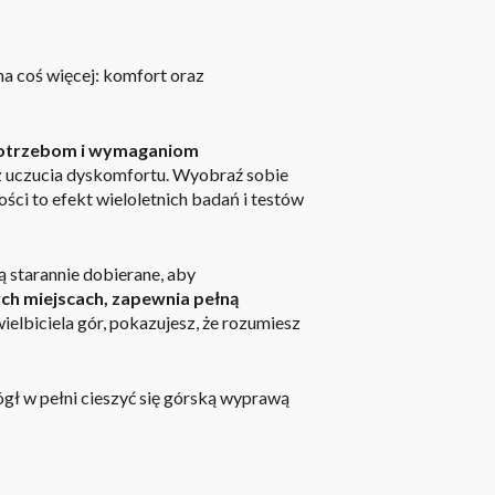
na coś więcej: komfort oraz
 potrzebom i wymaganiom
ez uczucia dyskomfortu. Wyobraź sobie
ści to efekt wieloletnich badań i testów
 starannie dobierane, aby
ch miejscach, zapewnia pełną
ielbiciela gór,
pokazujesz, że rozumiesz
ł w pełni cieszyć się górską wyprawą