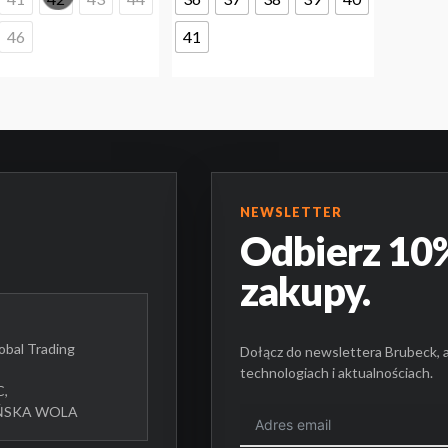
wybrać
wybrać
na
na
46
41
stronie
stronie
BR
produktu
produktu
NEWSLETTER
Odbierz 10%
zakupy.
bal Trading
Dołącz do newslettera Brubeck, 
technologiach i aktualnościach.
C,
UŃSKA WOLA