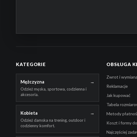
KATEGORIE
OBSŁUGA K
Zwrot i wymian
Mężczyzna
→
Reklamacje
Odzież męska, sportowa, codzienna i
akcesoria.
Jak kupować
Tabela rozmiar
Kobieta
→
Metody płatnośc
Odzież damska na trening, outdoor i
Koszt i formy d
codzienny komfort.
Najczęściej zad