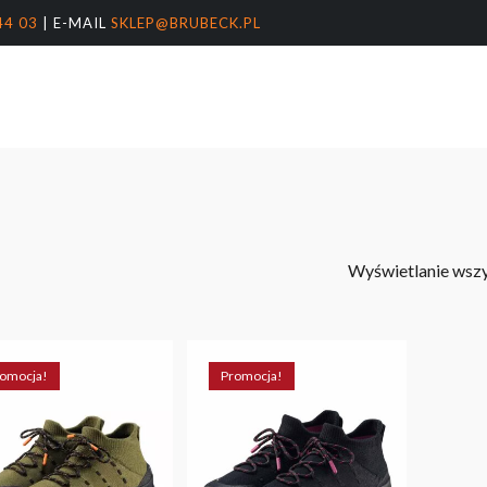
44 03
| E-MAIL
SKLEP@BRUBECK.PL
Koszyk
arka
nter, aby wyszukać lub ESC, aby zamknąć
Wyświetlanie wszy
omocja!
Promocja!