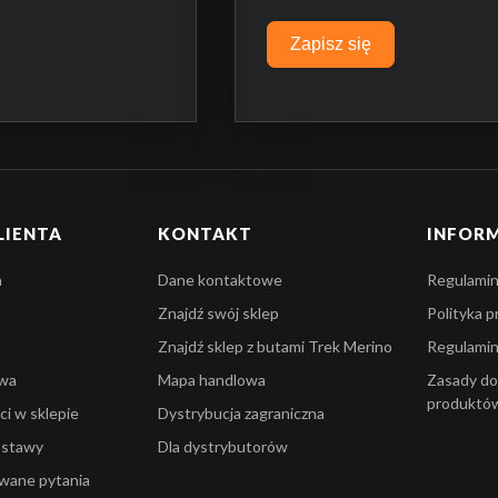
Zapisz się
LIENTA
KONTAKT
INFOR
a
Dane kontaktowe
Regulamin
Znajdź swój sklep
Polityka 
Znajdź sklep z butami Trek Merino
Regulami
owa
Mapa handlowa
Zasady do
produktó
i w sklepie
Dystrybucja zagraniczna
ostawy
Dla dystrybutorów
awane pytania