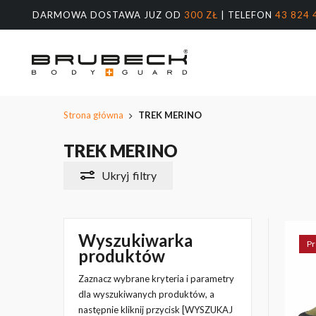
Przeskocz
DARMOWA DOSTAWA JUZ OD
300 ZŁ
| TELEFON
43 824 
do
treści
głównej
Wyszukiw
produktów
Naciśnij E
Strona główna
TREK MERINO
TREK MERINO
Ukryj
filtry
Wyszukiwarka
Pr
produktów
Zaznacz wybrane kryteria i parametry
dla wyszukiwanych produktów, a
następnie kliknij przycisk [WYSZUKAJ