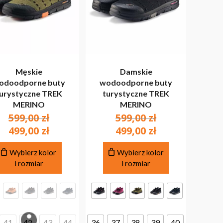
Męskie
Damskie
odoodporne buty
wodoodporne buty
urystyczne TREK
turystyczne TREK
MERINO
MERINO
Pierwotna
Pierwotna
599,00
zł
599,00
zł
cena
cena
Aktualna
Aktualna
499,00
zł
499,00
zł
wynosiła:
wynosiła:
cena
cena
Ten
Ten
599,00 zł.
599,00 zł.
wynosi:
wynosi:
Wybierz kolor
Wybierz kolor
produkt
produkt
i rozmiar
i rozmiar
499,00 zł.
499,00 zł.
ma
ma
wiele
wiele
wariantów.
wariantów.
Opcje
Opcje
można
można
41
42
43
44
36
37
38
39
40