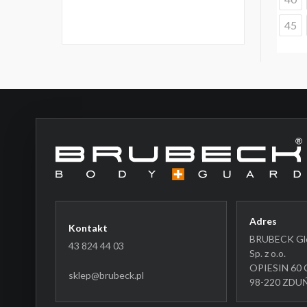
45
Adres
Kontakt
BRUBECK Glo
43 824 44 03
Sp. z o.o.
OPIESIN 60 
sklep@brubeck.pl
98-220 ZD