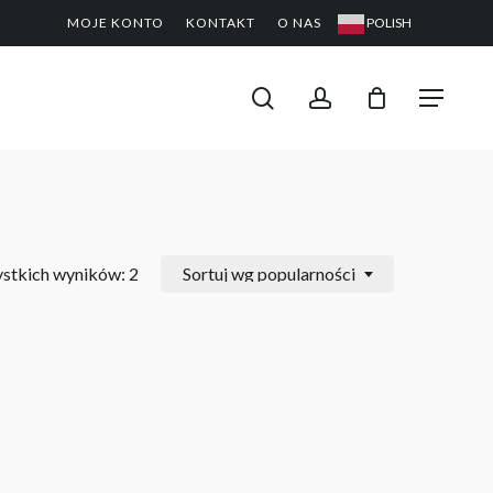
MOJE KONTO
KONTAKT
O NAS
POLISH
CLOSE
PODGL
KOSZYK
search
account
Menu
stkich wyników: 2
Sortuj wg popularności