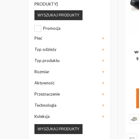
PRODUKTY]
WYSZUKAJ PRODUKTY
Promocja
Płeć
+
Typ odzieży
+
w
t
Typ produktu
+
Rozmiar
+
Aktywność
+
Przeznaczenie
+
Technologia
+
Kolekcja
+
WYSZUKAJ PRODUKTY
40